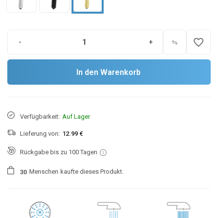
favorite_border
-
+
In den Warenkorb
Verfügbarkeit:
Auf Lager
Lieferung von:
12.99 €
Rückgabe bis zu 100 Tagen
Menschen
kaufte dieses Produkt.
3
0