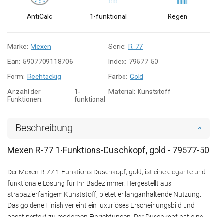
AntiCalc
1-funktional
Regen
Marke:
Mexen
Serie:
R-77
Ean:
5907709118706
Index:
79577-50
Form:
Rechteckig
Farbe:
Gold
Anzahl der
1-
Material:
Kunststoff
Funktionen:
funktional
Beschreibung
Mexen R-77 1-Funktions-Duschkopf, gold - 79577-50
Der Mexen R-77 1-Funktions-Duschkopf, gold, ist eine elegante und
funktionale Lösung für Ihr Badezimmer. Hergestellt aus
strapazierfähigem Kunststoff, bietet er langanhaltende Nutzung.
Das goldene Finish verleiht ein luxuriöses Erscheinungsbild und
passt perfekt zu modernen Einrichtungen. Der Duschkopf hat eine