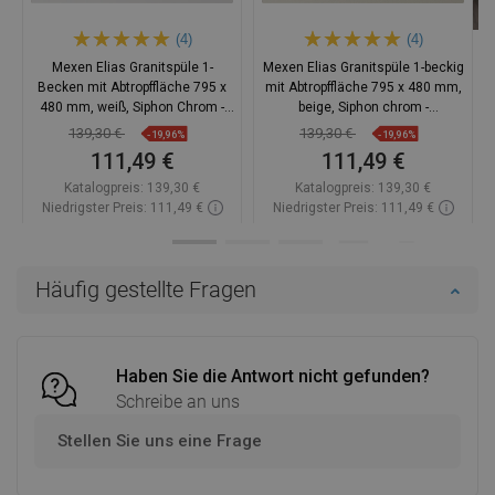
(4)
(4)
Mexen Elias Granitspüle 1-
Mexen Elias Granitspüle 1-beckig
Becken mit Abtropffläche 795 x
mit Abtropffläche 795 x 480 mm,
480 mm, weiß, Siphon Chrom -
beige, Siphon chrom -
6511791005-20
6511791005-69
139,30 €
139,30 €
-19,96%
-19,96%
111,49 €
111,49 €
Katalogpreis:
139,30 €
Katalogpreis:
139,30 €
Niedrigster Preis: 111,49 €
Niedrigster Preis: 111,49 €
Verfügbarkeit:
Auf Lager
Verfügbarkeit:
Auf Lager
In den Warenkorb
In den Warenkorb
Häufig gestellte Fragen
Vergleichen
favorite_border
Favorit
Vergleichen
favorite_border
Favorit
Haben Sie die Antwort nicht gefunden?
Schreibe an uns
Stellen Sie uns eine Frage