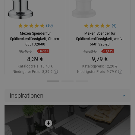
(10)
(4)
Mexen Spender für
Mexen Spender für
Spülbeckenflüssigkeit, Chrom -
Spülbeckenflüssigkeit, weiß -
6601320-00
6601320-20
10,40 €
12,20 €
-19,33%
-19,75%
8,39 €
9,79 €
Katalogpreis:
10,40 €
Katalogpreis:
12,20 €
Niedrigster Preis: 8,39 €
Niedrigster Preis: 9,79 €
Verfügbarkeit:
Auf Lager
Verfügbarkeit:
Auf Lager
In den Warenkorb
In den Warenkorb
Inspirationen
Vergleichen
favorite_border
Favorit
Vergleichen
favorite_border
Favorit