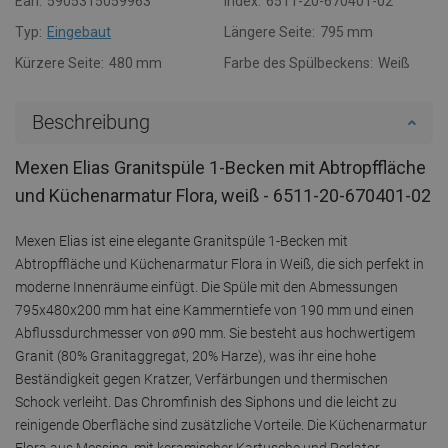
Ean:
5905315059963
Index:
6511-20-670401-02
Typ:
Eingebaut
Längere Seite:
795 mm
Kürzere Seite:
480 mm
Farbe des Spülbeckens:
Weiß
Beschreibung
Mexen Elias Granitspüle 1-Becken mit Abtropffläche
und Küchenarmatur Flora, weiß - 6511-20-670401-02
Mexen Elias ist eine elegante Granitspüle 1-Becken mit
Abtropffläche und Küchenarmatur Flora in Weiß, die sich perfekt in
moderne Innenräume einfügt. Die Spüle mit den Abmessungen
795x480x200 mm hat eine Kammerntiefe von 190 mm und einen
Abflussdurchmesser von ø90 mm. Sie besteht aus hochwertigem
Granit (80% Granitaggregat, 20% Harze), was ihr eine hohe
Beständigkeit gegen Kratzer, Verfärbungen und thermischen
Schock verleiht. Das Chromfinish des Siphons und die leicht zu
reinigende Oberfläche sind zusätzliche Vorteile. Die Küchenarmatur
Flora aus Messing, mit keramischer Kartusche und Perlator,