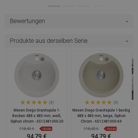
Bewertungen
Produkte aus derselben Serie
(4)
(4)
Mexen Diego Granitspüle 1-
Mexen Diego Granitspüle 1-beckig
Becken 488 x 480 mm, weiß,
488 x 480 mm, beige, Siphon
Siphon chrom - 6512481000-20
Chrom - 6512481000-69
118,40 €
118,40 €
-19,94%
-19,94%
94,79 €
94,79 €