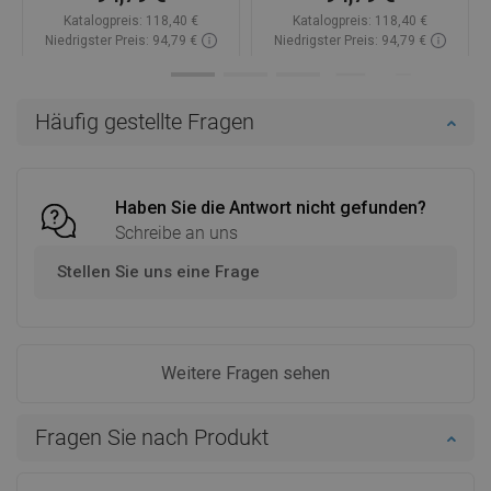
Katalogpreis:
118,40 €
Katalogpreis:
118,40 €
Niedrigster Preis: 94,79 €
Niedrigster Preis: 94,79 €
Verfügbarkeit:
Auf Lager
Verfügbarkeit:
Auf Lager
In den Warenkorb
In den Warenkorb
Häufig gestellte Fragen
Vergleichen
favorite_border
Favorit
Vergleichen
favorite_border
Favorit
Haben Sie die Antwort nicht gefunden?
Schreibe an uns
Stellen Sie uns eine Frage
Weitere Fragen sehen
Fragen Sie nach Produkt