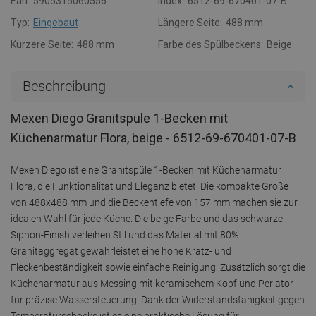
Ean:
5905315060556
Index:
6512-69-670401-07-B
Typ:
Eingebaut
Längere Seite:
488 mm
Kürzere Seite:
488 mm
Farbe des Spülbeckens:
Beige
Beschreibung
Mexen Diego Granitspüle 1-Becken mit
Küchenarmatur Flora, beige - 6512-69-670401-07-B
Mexen Diego ist eine Granitspüle 1-Becken mit Küchenarmatur
Flora, die Funktionalität und Eleganz bietet. Die kompakte Größe
von 488x488 mm und die Beckentiefe von 157 mm machen sie zur
idealen Wahl für jede Küche. Die beige Farbe und das schwarze
Siphon-Finish verleihen Stil und das Material mit 80%
Granitaggregat gewährleistet eine hohe Kratz- und
Fleckenbeständigkeit sowie einfache Reinigung. Zusätzlich sorgt die
Küchenarmatur aus Messing mit keramischem Kopf und Perlator
für präzise Wassersteuerung. Dank der Widerstandsfähigkeit gegen
Temperaturschocks ist es eine praktische Lösung für