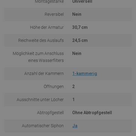
Montagestärke
Universell
Reversibel
Nein
Höhe der Armatur
30,7 cm
Reichweite des Auslaufs
24,5 cm
Möglichkeit zum Anschluss
Nein
eines Wasserfilters
Anzahl der Kammern
1-kammerig
Öffnungen
2
Ausschnitte unter Löcher
1
Abtropfgestell
Ohne Abtropfgestell
Automatischer Siphon
Ja