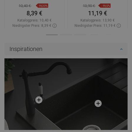
10,40 €
13,90 €
-19,33%
-19,5%
8,39 €
11,19 €
Katalogpreis:
10,40 €
Katalogpreis:
13,90 €
Niedrigster Preis: 8,39 €
Niedrigster Preis: 11,19 €
Verfügbarkeit:
Auf Lager
Verfügbarkeit:
Auf Lager
In den Warenkorb
In den Warenkorb
Inspirationen
Vergleichen
favorite_border
Favorit
Vergleichen
favorite_border
Favorit