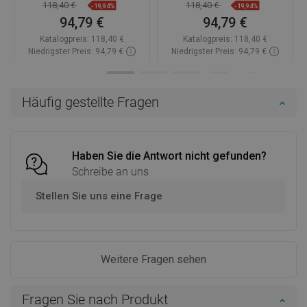
118,40 €
118,40 €
-19,94%
-19,94%
94,79 €
94,79 €
Katalogpreis:
118,40 €
Katalogpreis:
118,40 €
Niedrigster Preis: 94,79 €
Niedrigster Preis: 94,79 €
Verfügbarkeit:
Auf Lager
Verfügbarkeit:
Auf Lager
In den Warenkorb
In den Warenkorb
Häufig gestellte Fragen
Vergleichen
favorite_border
Favorit
Vergleichen
favorite_border
Favorit
Haben Sie die Antwort nicht gefunden?
Schreibe an uns
Stellen Sie uns eine Frage
Weitere Fragen sehen
Fragen Sie nach Produkt