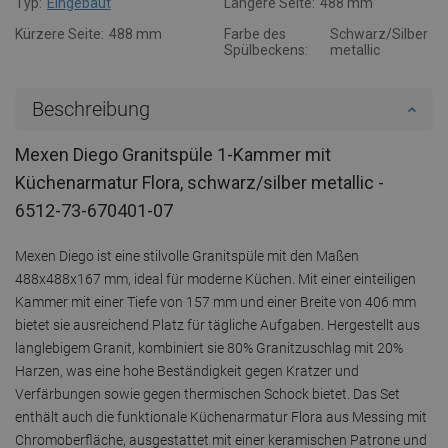
Typ:
Eingebaut
Längere Seite:
488 mm
Kürzere Seite:
488 mm
Farbe des
Schwarz/Silber
Spülbeckens:
metallic
Beschreibung
Mexen Diego Granitspüle 1-Kammer mit
Küchenarmatur Flora, schwarz/silber metallic -
6512-73-670401-07
Mexen Diego ist eine stilvolle Granitspüle mit den Maßen
488x488x167 mm, ideal für moderne Küchen. Mit einer einteiligen
Kammer mit einer Tiefe von 157 mm und einer Breite von 406 mm
bietet sie ausreichend Platz für tägliche Aufgaben. Hergestellt aus
langlebigem Granit, kombiniert sie 80% Granitzuschlag mit 20%
Harzen, was eine hohe Beständigkeit gegen Kratzer und
Verfärbungen sowie gegen thermischen Schock bietet. Das Set
enthält auch die funktionale Küchenarmatur Flora aus Messing mit
Chromoberfläche, ausgestattet mit einer keramischen Patrone und