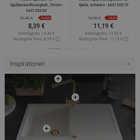
Spülbeckenflüssigkeit, Chrom -
Spüle, schwarz - 6601320-70
6601320-00
10,40 €
13,90 €
-19,33%
-19,5%
8,39 €
11,19 €
Katalogpreis:
10,40 €
Katalogpreis:
13,90 €
Niedrigster Preis: 8,39 €
Niedrigster Preis: 11,19 €
Verfügbarkeit:
Auf Lager
Verfügbarkeit:
Auf Lager
In den Warenkorb
In den Warenkorb
Inspirationen
Vergleichen
favorite_border
Favorit
Vergleichen
favorite_border
Favorit