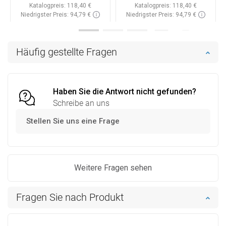
Katalogpreis:
118,40 €
Katalogpreis:
118,40 €
Niedrigster Preis: 94,79 €
Niedrigster Preis: 94,79 €
Verfügbarkeit:
Auf Lager
Verfügbarkeit:
Auf Lager
In den Warenkorb
In den Warenkorb
Häufig gestellte Fragen
Vergleichen
favorite_border
Favorit
Vergleichen
favorite_border
Favorit
Haben Sie die Antwort nicht gefunden?
Schreibe an uns
Stellen Sie uns eine Frage
Weitere Fragen sehen
Fragen Sie nach Produkt