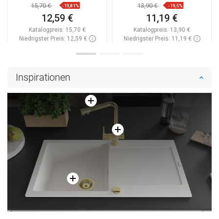
15,70 €
13,90 €
-19,81%
-19,5%
12,59 €
11,19 €
Katalogpreis:
15,70 €
Katalogpreis:
13,90 €
Niedrigster Preis: 12,59 €
Niedrigster Preis: 11,19 €
Verfügbarkeit:
Auf Lager
Verfügbarkeit:
Auf Lager
In den Warenkorb
In den Warenkorb
Inspirationen
Vergleichen
favorite_border
Favorit
Vergleichen
favorite_border
Favorit