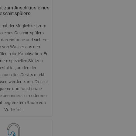
DANISH
it zum Anschluss eines
SWEDISH
eschirrspülers
FINNISH
n mit der Möglichkeit zum
s eines Geschirrspülers
PORTUGUESE
 das einfache und sichere
CROATIAN
en von Wasser aus dem
GREEK
ler in die Kanalisation. Er
einem speziellen Stutzen
SLOVENIAN
estattet, an den der
lauch des Geräts direkt
sen werden kann. Dies ist
queme und funktionale
ie besonders in modernen
it begrenztem Raum von
Vorteil ist.