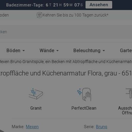
Ansehen
6
21
59
06
Badezimmer-Tage:
T
H
M
S
oden
Kehren Sie bis zu 100 Tagen zurück*
Böden
Wände
Beleuchtung
Gart
exen Bruno Granitspüle, ein Becken mit Abtropffläche und Küchenarmatu
tropffläche und Küchenarmatur Flora, grau - 6
Granit
PerfectClean
Aussch
Öffn
Marke:
Mexen
Serie:
Bruno