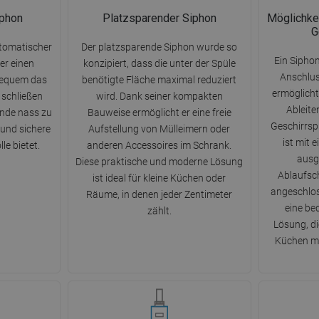
iphon
Platzsparender Siphon
Möglichke
G
utomatischer
Der platzsparende Siphon wurde so
Ein Sipho
er einen
konzipiert, dass die unter der Spüle
Anschlus
bequem das
benötigte Fläche maximal reduziert
ermöglicht
 schließen
wird. Dank seiner kompakten
Ableit
ände nass zu
Bauweise ermöglicht er eine freie
Geschirrspü
 und sichere
Aufstellung von Mülleimern oder
ist mit 
le bietet.
anderen Accessoires im Schrank.
ausg
Diese praktische und moderne Lösung
Ablaufsch
ist ideal für kleine Küchen oder
angeschlos
Räume, in denen jeder Zentimeter
eine be
zählt.
Lösung, d
Küchen m