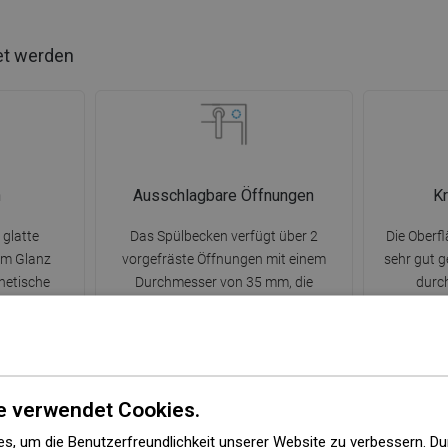
et werden
n
Ausschlagbare Öffnungen
Kr
 glatte
Das Spülbecken verfügt über 2
Die Oberf
rem Glanz
vorgefräste Öffnungen mit einem
sehr gut g
hetische
Durchmesser von 35 mm, die
durc
Die tägliche
eigenständig ausgeschlagen werden
Widers
 Oberfläche
können. Diese können unter anderem
mechanis
ist viel
für die Montage eines Spenders für
Kratzer au
eine starken
Flüssigkeiten genutzt werden, der das
ermöglicht
l.
Vorhandensein von Plastikflaschen in
gute Auss
e verwendet Cookies.
der Küche eliminiert und ihr ein
s, um die Benutzerfreundlichkeit unserer Website zu verbessern. Du
elegantes Finish verleiht.