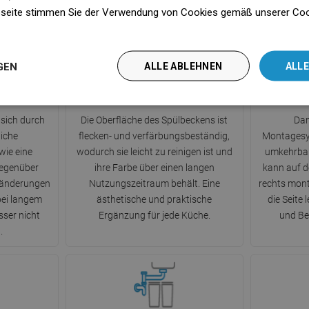
seite stimmen Sie der Verwendung von Cookies gemäß unserer Cooki
n
GEN
ALLE ABLEHNEN
ALLE
eit
Dauerhafte Farbe
Sy
 sich durch
Die Oberfläche des Spülbeckens ist
Dan
iche
flecken- und verfärbungsbeständig,
Montagesy
wie eine
wodurch sie leicht zu reinigen ist und
umkehrbar
gegenüber
ihre Farbe über einen langen
kann auf de
ränderungen
Nutzungszeitraum behält. Eine
rechts mont
bei langem
ästhetische und praktische
die Seite 
ser nicht
Ergänzung für jede Küche.
und Be
.