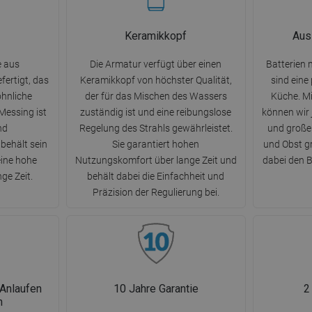
Keramikkopf
Aus
e aus
Die Armatur verfügt über einen
Batterien 
ertigt, das
Keramikkopf von höchster Qualität,
sind eine
hnliche
der für das Mischen des Wassers
Küche. Mi
Messing ist
zuständig ist und eine reibungslose
können wir 
nd
Regelung des Strahls gewährleistet.
und große
behält sein
Sie garantiert hohen
und Obst g
ine hohe
Nutzungskomfort über lange Zeit und
dabei den 
ge Zeit.
behält dabei die Einfachheit und
Präzision der Regulierung bei.
 Anlaufen
10 Jahre Garantie
2
n