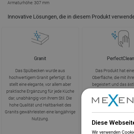
Armaturhöhe: 307 mm
Innovative Lösungen, die in diesem Produkt verwend
Granit
PerfectClea
Das Spülbecken wurde aus
Das Produkt hat eine
hochwertigem Granit gefertigt. Es
Oberfläche, die mit ih
stellt eine elegante, vor allem aber
begeistert und das äst
praktische Ergänzung für jede Küche
Erscheinungsbild betont. 
dar, unabhängig von ihrem Stil. Die
Pflege und Reinigung der
hohe Qualität und Haltbarkeit des
von Verschmutzungen 
Granits gewährleisten eine langjährige
einfacher und erfordert k
Nutzung.
Reinigungsmitte
Diese Webseit
Wir verwenden Cookie