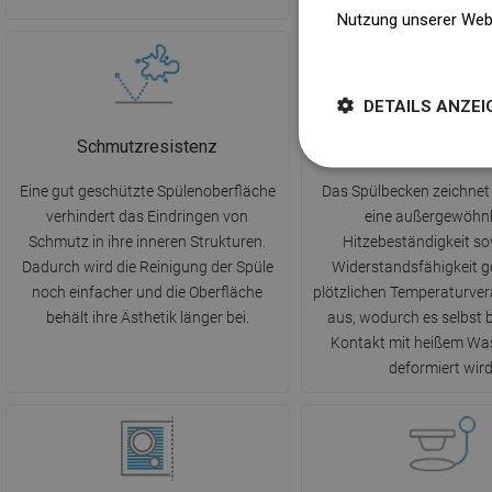
Nutzung unserer Web
Weitere Informatione
DETAILS ANZEI
Schmutzresistenz
Hitzebeständigk
Eine gut geschützte Spülenoberfläche
Das Spülbecken zeichnet
verhindert das Eindringen von
eine außergewöhnl
Schmutz in ihre inneren Strukturen.
Hitzebeständigkeit so
Dadurch wird die Reinigung der Spüle
Widerstandsfähigkeit 
noch einfacher und die Oberfläche
plötzlichen Temperaturve
behält ihre Ästhetik länger bei.
aus, wodurch es selbst 
Kontakt mit heißem Was
deformiert wird