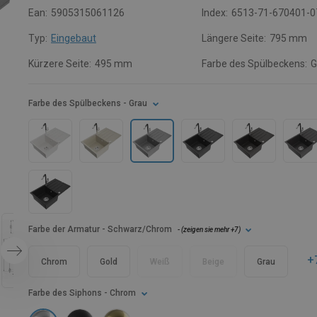
Ean:
5905315061126
Index:
6513-71-670401-0
Typ:
Eingebaut
Längere Seite:
795 mm
Kürzere Seite:
495 mm
Farbe des Spülbeckens:
G
Farbe des Spülbeckens
- Grau
Farbe der Armatur
- Schwarz/Chrom
- (
zeigen sie mehr
+7
)
+
Chrom
Gold
Weiß
Beige
Grau
Farbe des Siphons
- Chrom