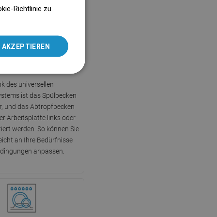
ENGLISH
e-Richtlinie zu.
SLOVAK
LITHUANIAN
 AKZEPTIEREN
ROMANIAN
stem Uni-Mount
HUNGARIAN
k des universellen
FRENCH
stems ist das Spülbecken
ITALIAN
, und das Abtropfbecken
r Arbeitsplatte links oder
SPANISH
iert werden. So können Sie
UKRAINIAN
leicht an Ihre Bedürfnisse
dingungen anpassen.
BULGARIAN
ESTONIAN
DUTCH
LATVIAN