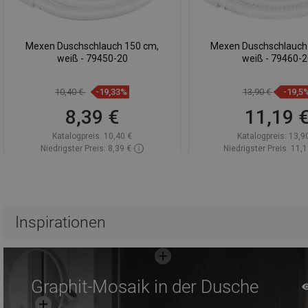
Mexen Duschschlauch 150 cm,
Mexen Duschschlauch
weiß - 79450-20
weiß - 79460-2
10,40 €
-19,33%
13,90 €
-19,5
8,39 €
11,19 
Katalogpreis:
10,40 €
Katalogpreis:
13,9
Niedrigster Preis: 8,39 €
Niedrigster Preis: 11,1
Verfügbarkeit:
Auf Lager
Verfügbarkeit:
Auf 
In den Warenkorb
In den Waren
Vergleichen
favorite_border
Favorit
Vergleichen
favorite_border
F
Inspirationen
Graphit-Mosaik in der Dusche