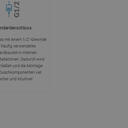
andardanschluss
ss mit einem 1/2"-Gewinde
in häufig verwendetes
rdbauteil in internen
allationen. Dadurch wird
hließen und die Montage
 Duschkomponenten viel
acher und intuitiver.