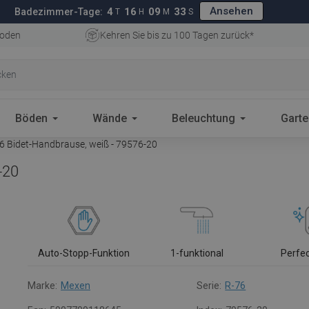
Ansehen
4
16
09
32
Badezimmer-Tage:
T
H
M
S
oden
Kehren Sie bis zu 100 Tagen zurück*
Böden
Wände
Beleuchtung
Gart
 Bidet-Handbrause, weiß - 79576-20
-20
Auto-Stopp-Funktion
1-funktional
Perfe
Marke:
Mexen
Serie:
R-76