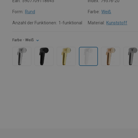
Ean:
5907709118645
Index:
79576-20
Form:
Rund
Farbe:
Weiß
Anzahl der Funktionen:
1-funktional
Material:
Kunststoff
Farbe
- Weiß