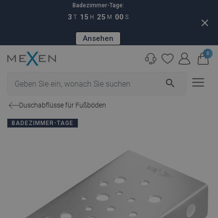
Badezimmer-Tage:
3
15
24
59
T
H
M
S
close
Ansehen
0
search
Duschabflüsse für Fußböden
BADEZIMMER-TAGE