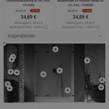
Linienentwässerung 80 cm, Inox -
Ablaufkörper für linearen Ablauf 80
1015080
cm, Inox - 1040080
43,60 €
43,60 €
-19,98%
-19,98%
34,89 €
34,89 €
Katalogpreis:
43,60 €
Katalogpreis:
43,60 €
Niedrigster Preis: 34,89 €
Niedrigster Preis: 34,89 €
Verfügbarkeit:
Auf Lager
Verfügbarkeit:
Auf Lager
Inspirationen
In den Warenkorb
In den Warenkorb
Vergleichen
favorite_border
Favorit
Vergleichen
favorite_border
Favorit