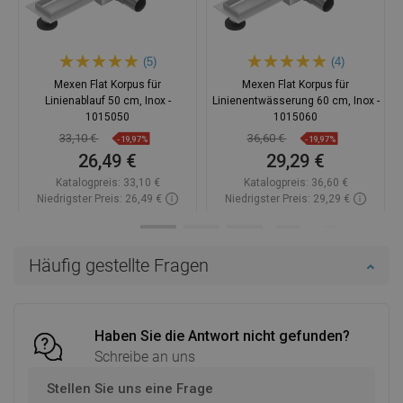
(5)
(4)
Mexen Flat Korpus für
Mexen Flat Korpus für
Linienablauf 50 cm, Inox -
Linienentwässerung 60 cm, Inox -
1015050
1015060
33,10 €
36,60 €
-19,97%
-19,97%
26,49 €
29,29 €
Katalogpreis:
33,10 €
Katalogpreis:
36,60 €
Niedrigster Preis: 26,49 €
Niedrigster Preis: 29,29 €
Verfügbarkeit:
Auf Lager
Verfügbarkeit:
Auf Lager
In den Warenkorb
In den Warenkorb
Häufig gestellte Fragen
Vergleichen
favorite_border
Favorit
Vergleichen
favorite_border
Favorit
Haben Sie die Antwort nicht gefunden?
Schreibe an uns
Stellen Sie uns eine Frage