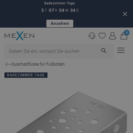
Badezimmer-Tage:
5
07
04
33
T
H
M
S
close
Ansehen
0
search
Duschabflüsse für Fußböden
BADEZIMMER-TAGE