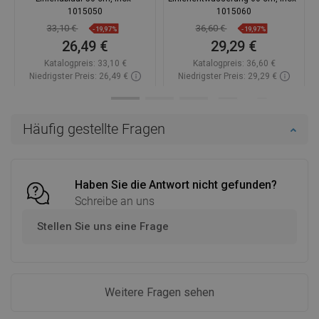
1015050
1015060
33,10 €
36,60 €
-19,97%
-19,97%
26,49 €
29,29 €
Katalogpreis:
33,10 €
Katalogpreis:
36,60 €
Niedrigster Preis: 26,49 €
Niedrigster Preis: 29,29 €
Verfügbarkeit:
Auf Lager
Verfügbarkeit:
Auf Lager
In den Warenkorb
In den Warenkorb
Häufig gestellte Fragen
Vergleichen
favorite_border
Favorit
Vergleichen
favorite_border
Favorit
Haben Sie die Antwort nicht gefunden?
Schreibe an uns
Stellen Sie uns eine Frage
Weitere Fragen sehen