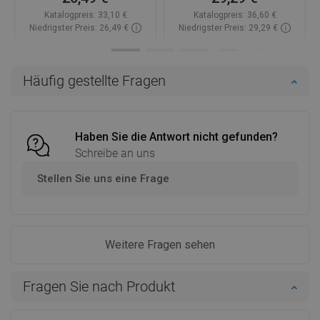
Katalogpreis:
33,10 €
Katalogpreis:
36,60 €
Niedrigster Preis: 26,49 €
Niedrigster Preis: 29,29 €
Verfügbarkeit:
Auf Lager
Verfügbarkeit:
Auf Lager
In den Warenkorb
In den Warenkorb
Häufig gestellte Fragen
Vergleichen
favorite_border
Favorit
Vergleichen
favorite_border
Favorit
Haben Sie die Antwort nicht gefunden?
Schreibe an uns
Stellen Sie uns eine Frage
Weitere Fragen sehen
Fragen Sie nach Produkt