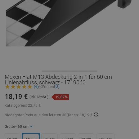
Mexen Flat M13 Abdeckung 2-in-1 für 60 cm
Linienabfluss, schwarz - 1719060
(0)
(4)
Fragen
18,19 €
19,87%
(inkl. MwSt.)
Katalogpreis:
22,70 €
Niedrigster Preis aus den letzten 30 Tagen: 18,19 €
Größe
- 60 cm