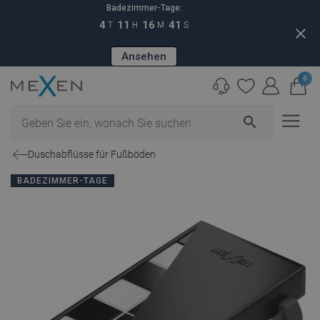
Badezimmer-Tage:
4
11
16
40
T
H
M
S
close
Ansehen
0
search
Duschabflüsse für Fußböden
BADEZIMMER-TAGE