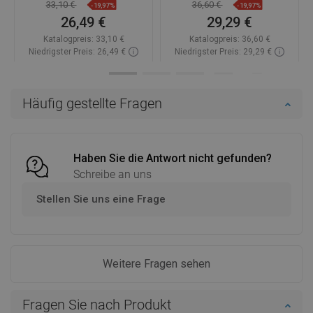
33,10 €
36,60 €
-19,97%
-19,97%
26,49 €
29,29 €
Katalogpreis:
33,10 €
Katalogpreis:
36,60 €
Niedrigster Preis: 26,49 €
Niedrigster Preis: 29,29 €
Verfügbarkeit:
Auf Lager
Verfügbarkeit:
Auf Lager
In den Warenkorb
In den Warenkorb
Häufig gestellte Fragen
Vergleichen
favorite_border
Favorit
Vergleichen
favorite_border
Favorit
Haben Sie die Antwort nicht gefunden?
Schreibe an uns
Stellen Sie uns eine Frage
Weitere Fragen sehen
Fragen Sie nach Produkt