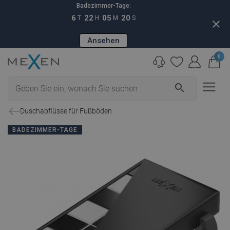
Badezimmer-Tage:
6
22
05
19
T
H
M
S
close
Ansehen
0
search
Duschabflüsse für Fußböden
BADEZIMMER-TAGE