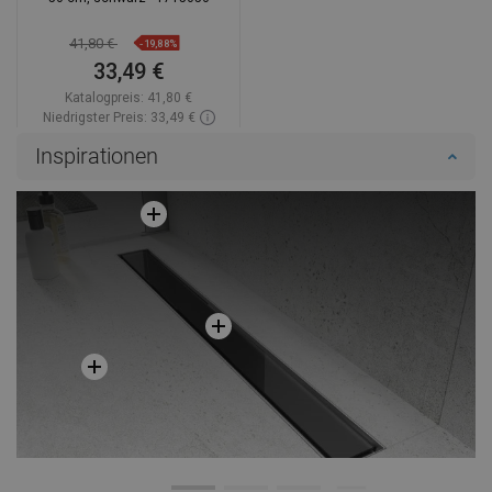
41,80 €
-19,88%
33,49 €
Katalogpreis:
41,80 €
Niedrigster Preis: 33,49 €
Verfügbarkeit:
Auf Lager
Inspirationen
In den Warenkorb
Vergleichen
favorite_border
Favorit