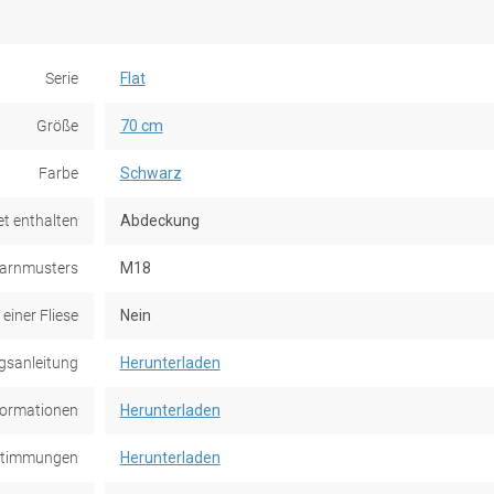
Serie
Flat
Größe
70 cm
Farbe
Schwarz
et enthalten
Abdeckung
Tarnmusters
M18
einer Fliese
Nein
gsanleitung
Herunterladen
formationen
Herunterladen
stimmungen
Herunterladen