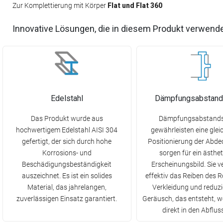
Zur Komplettierung mit Körper
Flat und Flat 360
Innovative Lösungen, die in diesem Produkt verwend
Edelstahl
Dämpfungsabstands
Das Produkt wurde aus
Dämpfungsabstands
hochwertigem Edelstahl AISI 304
gewährleisten eine gle
gefertigt, der sich durch hohe
Positionierung der Abd
Korrosions- und
sorgen für ein ästhe
Beschädigungsbeständigkeit
Erscheinungsbild. Sie v
auszeichnet. Es ist ein solides
effektiv das Reiben des R
Material, das jahrelangen,
Verkleidung und reduz
zuverlässigen Einsatz garantiert.
Geräusch, das entsteht, 
direkt in den Abfluss 