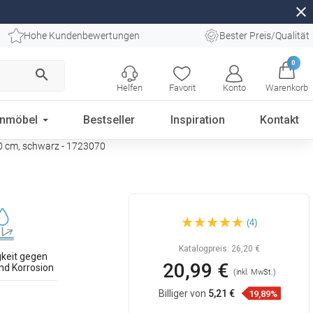
close
Hohe Kundenbewertungen
Bester Preis/Qualität
0
search
Helfen
Favorit
Konto
Warenkorb
enmöbel
Bestseller
Inspiration
Kontakt
0 cm, schwarz - 1723070
Mexen Flat M18 Abdeckung
(4)
für Linienentwässerung 70
cm, schwarz - 1723070
Katalogpreis:
26,20 €
keit gegen
20,99 €
nd Korrosion
(inkl. MwSt.)
Billiger von
5,21 €
19,89%