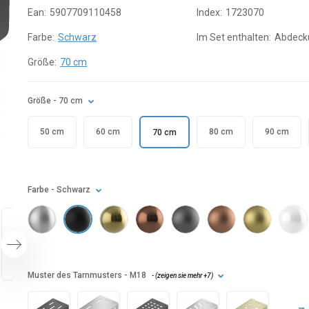
Ean:
5907709110458
Index:
1723070
Farbe:
Schwarz
Im Set enthalten:
Abdeck
Größe:
70 cm
Größe
- 70 cm
50 cm
60 cm
80 cm
90 cm
70 cm
Farbe
- Schwarz
Muster des Tarnmusters
- M18
- (
zeigen sie mehr
+7
)