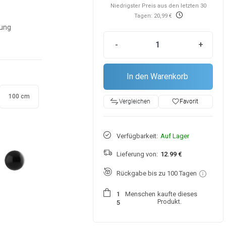
Niedrigster Preis aus den letzten 30
Tagen: 20,99 €
ung
-
+
In den Warenkorb
100 cm
favorite_border
Favorit
Vergleichen
Verfügbarkeit:
Auf Lager
Lieferung von:
12.99 €
Rückgabe bis zu 100 Tagen
Menschen
kaufte dieses
1
Produkt.
5