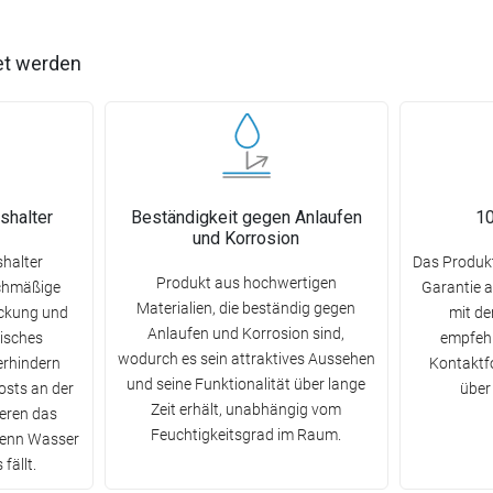
et werden
halter
Beständigkeit gegen Anlaufen
10
und Korrosion
halter
Das Produkt
Produkt aus hochwertigen
ichmäßige
Garantie 
Materialien, die beständig gegen
eckung und
mit d
Anlaufen und Korrosion sind,
tisches
empfehl
wodurch es sein attraktives Aussehen
erhindern
Kontaktfo
und seine Funktionalität über lange
osts an der
über
Zeit erhält, unabhängig vom
ieren das
Feuchtigkeitsgrad im Raum.
wenn Wasser
fällt.