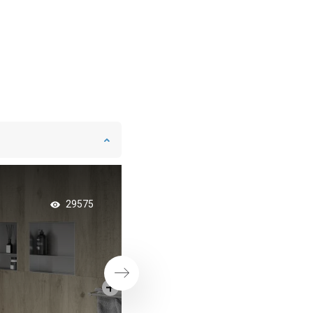
Exklusives Roségol
29575
Badezimmer
Weiter