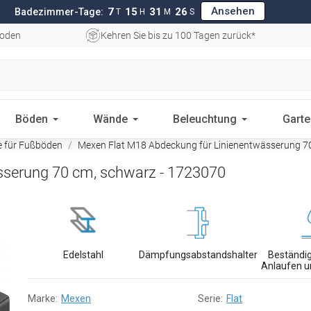
Ansehen
7
15
31
25
Badezimmer-Tage:
T
H
M
S
oden
Kehren Sie bis zu 100 Tagen zurück*
Böden
Wände
Beleuchtung
Gart
e für Fußböden
Mexen Flat M18 Abdeckung für Linienentwässerung 7
sserung 70 cm, schwarz - 1723070
Edelstahl
Dämpfungsabstandshalter
Beständig
Anlaufen u
Marke:
Mexen
Serie:
Flat