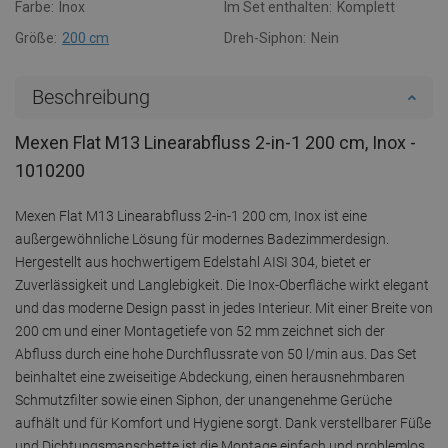
Farbe:
Inox
Im Set enthalten:
Komplett
Größe:
200 cm
Dreh-Siphon:
Nein
Beschreibung
Mexen Flat M13 Linearabfluss 2-in-1 200 cm, Inox -
1010200
Mexen Flat M13 Linearabfluss 2-in-1 200 cm, Inox ist eine
außergewöhnliche Lösung für modernes Badezimmerdesign.
Hergestellt aus hochwertigem Edelstahl AISI 304, bietet er
Zuverlässigkeit und Langlebigkeit. Die Inox-Oberfläche wirkt elegant
und das moderne Design passt in jedes Interieur. Mit einer Breite von
200 cm und einer Montagetiefe von 52 mm zeichnet sich der
Abfluss durch eine hohe Durchflussrate von 50 l/min aus. Das Set
beinhaltet eine zweiseitige Abdeckung, einen herausnehmbaren
Schmutzfilter sowie einen Siphon, der unangenehme Gerüche
aufhält und für Komfort und Hygiene sorgt. Dank verstellbarer Füße
und Dichtungsmanschette ist die Montage einfach und problemlos.