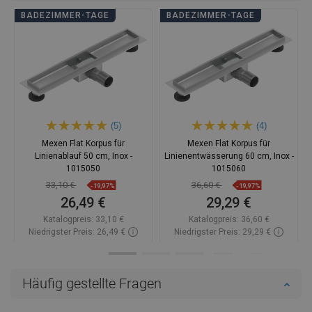
BADEZIMMER-TAGE
BADEZIMMER-TAGE
(5)
(4)
Mexen Flat Korpus für
Mexen Flat Korpus für
Linienablauf 50 cm, Inox -
Linienentwässerung 60 cm, Inox -
1015050
1015060
33,10 €
36,60 €
-19,97%
-19,97%
26,49 €
29,29 €
Katalogpreis:
33,10 €
Katalogpreis:
36,60 €
Niedrigster Preis: 26,49 €
Niedrigster Preis: 29,29 €
Verfügbarkeit:
Auf Lager
Verfügbarkeit:
Auf Lager
In den Warenkorb
In den Warenkorb
Häufig gestellte Fragen
Vergleichen
favorite_border
Favorit
Vergleichen
favorite_border
Favorit