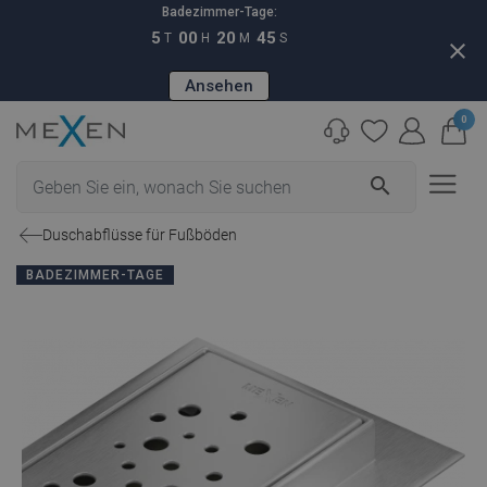
Badezimmer-Tage:
5
00
20
44
T
H
M
S
close
Ansehen
0
search
Duschabflüsse für Fußböden
BADEZIMMER-TAGE