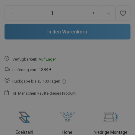
favorite_border
-
+
In den Warenkorb
Verfügbarkeit:
Auf Lager
Lieferung von:
12.99 €
Rückgabe bis zu 100 Tagen
Menschen
kaufte dieses Produkt.
4
1
Edelstahl
Hohe
Niedrige Montage