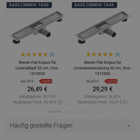
BADEZIMMER-TAGE
BADEZIMMER-TAGE
(5)
(4)
Mexen Flat Korpus für
Mexen Flat Korpus für
Linienablauf 50 cm, Inox -
Linienentwässerung 60 cm, Inox -
1015050
1015060
33,10 €
36,60 €
-19,97%
-19,97%
26,49 €
29,29 €
Katalogpreis:
33,10 €
Katalogpreis:
36,60 €
Niedrigster Preis: 26,49 €
Niedrigster Preis: 29,29 €
Verfügbarkeit:
Auf Lager
Verfügbarkeit:
Auf Lager
In den Warenkorb
In den Warenkorb
Häufig gestellte Fragen
Vergleichen
favorite_border
Favorit
Vergleichen
favorite_border
Favorit