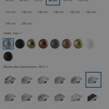
50 cm
60 cm
70 cm
90 cm
100 cm
80 cm
110 cm
120 cm
130 cm
140 cm
150 cm
160 cm
180 cm
200 cm
Farbe
- Inox
Muster des Tarnmusters
- M12