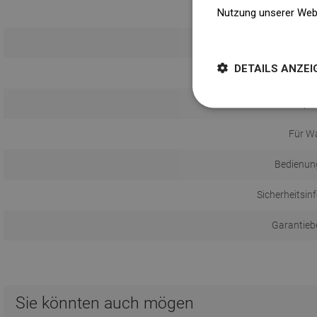
Nutzung unserer Web
Weitere Informatione
DETAILS ANZEI
Stopfe
Für W
Bedienun
Sicherheitsin
Garantieb
Sie könnten auch mögen