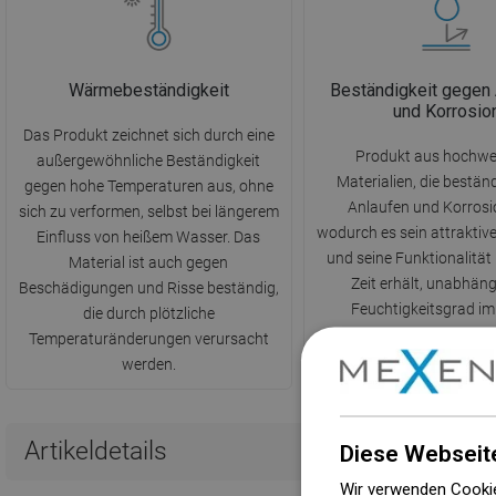
Wärmebeständigkeit
Beständigkeit gegen
und Korrosio
Das Produkt zeichnet sich durch eine
Produkt aus hochwe
außergewöhnliche Beständigkeit
Materialien, die bestän
gegen hohe Temperaturen aus, ohne
Anlaufen und Korrosio
sich zu verformen, selbst bei längerem
wodurch es sein attrakti
Einfluss von heißem Wasser. Das
und seine Funktionalität
Material ist auch gegen
Zeit erhält, unabhän
Beschädigungen und Risse beständig,
Feuchtigkeitsgrad i
die durch plötzliche
Temperaturänderungen verursacht
werden.
Artikeldetails
Diese Webseit
Wir verwenden Cookie