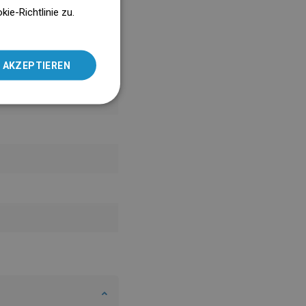
ENGLISH
e-Richtlinie zu.
SLOVAK
LITHUANIAN
 AKZEPTIEREN
ROMANIAN
HUNGARIAN
FRENCH
ITALIAN
SPANISH
UKRAINIAN
BULGARIAN
ESTONIAN
DUTCH
LATVIAN