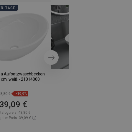
DANISH
ER-TAGE
BADEZIMMER-TAGE
SWEDISH
FINNISH
PORTUGUESE
CROATIAN
GREEK
Weiter
SLOVENIAN
za Aufsatzwaschbecken
Mexen Elza Aufsatzwaschbecken
3 cm, weiß - 21014000
40 x 33 cm, silber - 21014052
48,80 €
-19,9%
97,60 €
-19,99%
39,09 €
78,09 €
talogpreis:
48,80 €
Katalogpreis:
97,60 €
gster Preis: 39,09 €
Niedrigster Preis: 78,09 €
gbarkeit:
Auf Lager
Verfügbarkeit:
Auf Lager