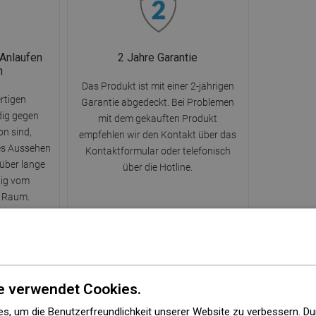
 Anlaufen
2 Jahre Garantie
n
Das Produkt ist mit einer 2-jährigen
rtigen
Garantie abgedeckt. Bei Problemen
dig gegen
mit dem gekauften Produkt
n sind,
empfehlen wir den Kontakt über das
ves Aussehen
Kontaktformular oder telefonisch
 über lange
über die Hotline.
gig vom
m Raum.
e verwendet Cookies.
s, um die Benutzerfreundlichkeit unserer Website zu verbessern. Du