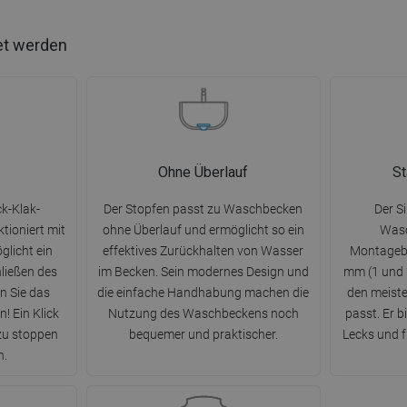
et werden
Ohne Überlauf
S
k-Klak-
Der Stopfen passt zu Waschbecken
Der Si
ioniert mit
ohne Überlauf und ermöglicht so ein
Wasc
glicht ein
effektives Zurückhalten von Wasser
Montagebo
ließen des
im Becken. Sein modernes Design und
mm (1 und 
n Sie das
die einfache Handhabung machen die
den meist
! Ein Klick
Nutzung des Waschbeckens noch
passt. Er b
zu stoppen
bequemer und praktischer.
Lecks und f
n.