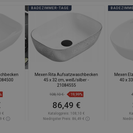
BADEZIMMER-TAGE
BADEZIMM
schbecken
Mexen Rita Aufsatzwaschbecken
Mexen El
1084500
45 x 32 cm, weiß/silber -
40 x 3
21084555
%
108,10 €
-19,99%
€
86,49 €
0 €
Katalogpreis:
108,10 €
Ka
9 €
Niedrigster Preis: 86,49 €
Niedri
Lager
Verfügbarkeit:
Auf Lager
Verfü