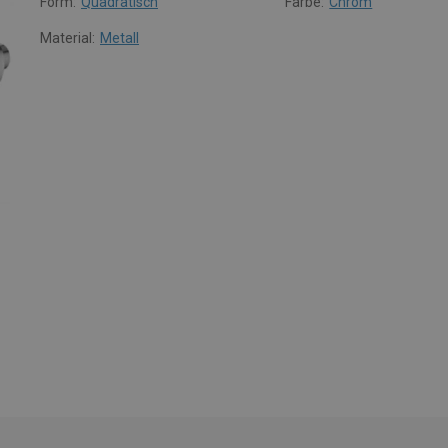
Form:
Quadratisch
Farbe:
Chrom
Material:
Metall