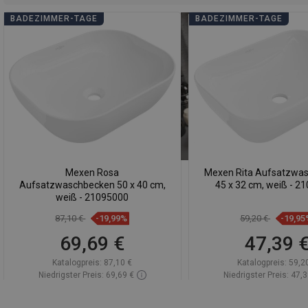
BADEZIMMER-TAGE
BADEZIMMER-TAGE
Mexen Rosa
Mexen Rita Aufsatzwa
Aufsatzwaschbecken 50 x 40 cm,
45 x 32 cm, weiß - 2
weiß - 21095000
87,10 €
-19,99%
59,20 €
-19,95
69,69 €
47,39 
Katalogpreis:
87,10 €
Katalogpreis:
59,2
Niedrigster Preis: 69,69 €
Niedrigster Preis: 47,3
Verfügbarkeit:
Auf Lager
Verfügbarkeit:
Auf 