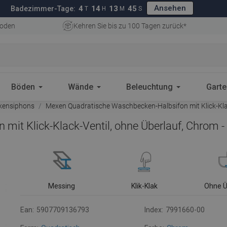
Ansehen
4
14
13
44
Badezimmer-Tage:
T
H
M
S
oden
Kehren Sie bis zu 100 Tagen zurück*
Böden
Wände
Beleuchtung
Gart
ensiphons
Mexen Quadratische Waschbecken-Halbsifon mit Klick-Klac
it Klick-Klack-Ventil, ohne Überlauf, Chrom 
Messing
Klik-Klak
Ohne Ü
Ean:
5907709136793
Index:
7991660-00