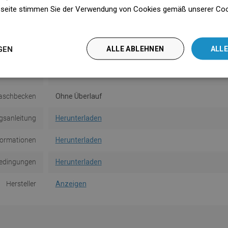
seite stimmen Sie der Verwendung von Cookies gemäß unserer Cooki
Farbe
Chrom
n
Material
Metall
GEN
ALLE ABLEHNEN
ALLE
Form
Quadratisch
n enthalten
Ja
aschbecken
Ohne Überlauf
gsanleitung
Herunterladen
formationen
Herunterladen
edingungen
Herunterladen
Hersteller
Anzeigen