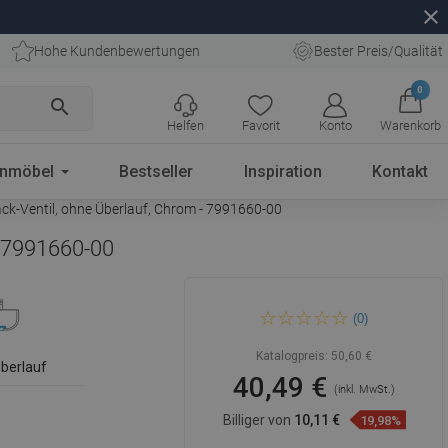
close
Hohe Kundenbewertungen
Bester Preis/Qualität
0
search
Helfen
Favorit
Konto
Warenkorb
enmöbel
Bestseller
Inspiration
Kontakt
k-Ventil, ohne Überlauf, Chrom - 7991660-00
- 7991660-00
Mexen Quadratische
(0)
Waschbecken-Halbsifon mit
Klick-Klack-Ventil, ohne
Überlauf, Chrom - 7991660-00
Katalogpreis:
50,60 €
berlauf
40,49 €
(inkl. MwSt.)
Billiger von
10,11 €
19,98%