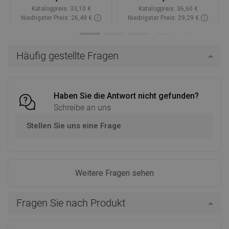
Katalogpreis:
33,10 €
Katalogpreis:
36,60 €
Niedrigster Preis: 26,49 €
Niedrigster Preis: 29,29 €
Verfügbarkeit:
Auf Lager
Verfügbarkeit:
Auf Lager
In den Warenkorb
In den Warenkorb
Häufig gestellte Fragen
Vergleichen
favorite_border
Favorit
Vergleichen
favorite_border
Favorit
Haben Sie die Antwort nicht gefunden?
Schreibe an uns
Stellen Sie uns eine Frage
Weitere Fragen sehen
Fragen Sie nach Produkt