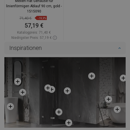
Mexen Flat Gehäuse für
linienförmigen Ablauf 90 cm, gold -
1515090
71,40 €
-19,9%
57,19 €
Katalogpreis:
71,40 €
Niedrigster Preis: 57,19 €
Verfügbarkeit:
Auf Lager
Inspirationen
In den Warenkorb
Vergleichen
favorite_border
Favorit