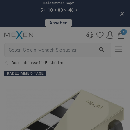
Badezimmer-Tage:
5
18
03
45
T
H
M
S
close
Ansehen
0
search
Duschabflüsse für Fußböden
BADEZIMMER-TAGE