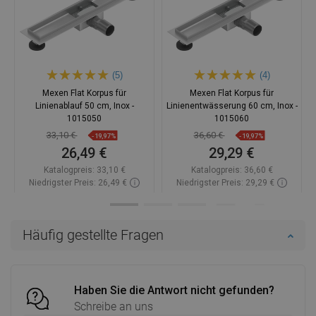
(5)
(4)
Mexen Flat Korpus für
Mexen Flat Korpus für
Linienablauf 50 cm, Inox -
Linienentwässerung 60 cm, Inox -
1015050
1015060
33,10 €
36,60 €
-19,97%
-19,97%
26,49 €
29,29 €
Katalogpreis:
33,10 €
Katalogpreis:
36,60 €
Niedrigster Preis: 26,49 €
Niedrigster Preis: 29,29 €
Verfügbarkeit:
Auf Lager
Verfügbarkeit:
Auf Lager
In den Warenkorb
In den Warenkorb
Häufig gestellte Fragen
Vergleichen
favorite_border
Favorit
Vergleichen
favorite_border
Favorit
Haben Sie die Antwort nicht gefunden?
Schreibe an uns