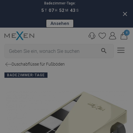
Badezimmer-Tage:
5
07
52
42
T
H
M
S
close
Ansehen
0
search
Duschabflüsse für Fußböden
BADEZIMMER-TAGE