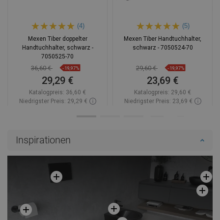
(4)
(5)
Mexen Tiber doppelter
Mexen Tiber Handtuchhalter,
Handtuchhalter, schwarz -
schwarz - 7050524-70
7050525-70
36,60 €
29,60 €
-19,97%
-19,97%
29,29 €
23,69 €
Katalogpreis:
36,60 €
Katalogpreis:
29,60 €
Niedrigster Preis: 29,29 €
Niedrigster Preis: 23,69 €
Verfügbarkeit:
Auf Lager
Verfügbarkeit:
Auf Lager
In den Warenkorb
In den Warenkorb
Inspirationen
Vergleichen
favorite_border
Favorit
Vergleichen
favorite_border
Favorit