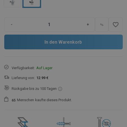
favorite_border
-
+
In den Warenkorb
Verfügbarkeit:
Auf Lager
Lieferung von:
12.99 €
Rückgabe bis zu 100 Tagen
Menschen
kaufte dieses Produkt.
6
5