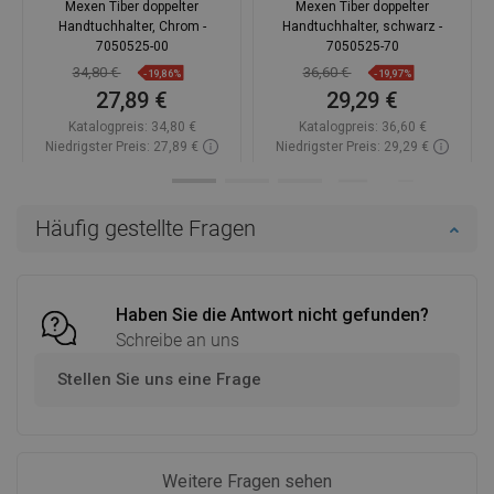
Mexen Tiber doppelter
Mexen Tiber doppelter
Handtuchhalter, Chrom -
Handtuchhalter, schwarz -
7050525-00
7050525-70
34,80 €
36,60 €
-19,86%
-19,97%
27,89 €
29,29 €
Katalogpreis:
34,80 €
Katalogpreis:
36,60 €
Niedrigster Preis: 27,89 €
Niedrigster Preis: 29,29 €
Verfügbarkeit:
Auf Lager
Verfügbarkeit:
Auf Lager
In den Warenkorb
In den Warenkorb
Häufig gestellte Fragen
Vergleichen
favorite_border
Favorit
Vergleichen
favorite_border
Favorit
Haben Sie die Antwort nicht gefunden?
Schreibe an uns
Stellen Sie uns eine Frage
Weitere Fragen sehen