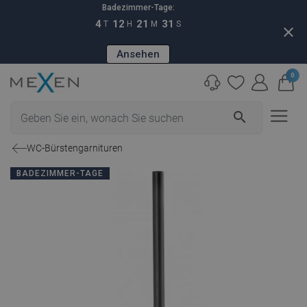
Badezimmer-Tage:
4
12
21
30
T
H
M
S
close
Ansehen
0
search
WC-Bürstengarnituren
BADEZIMMER-TAGE