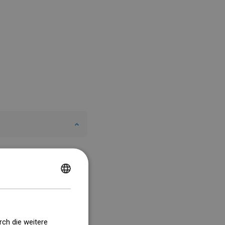
POLISH
CZECH
GERMAN
rch die weitere