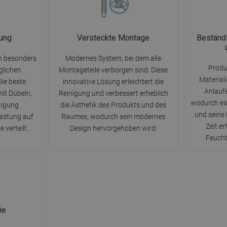
gung
Versteckte Montage
Beständi
n besonders
Modernes System, bei dem alle
Produ
glichen
Montageteile verborgen sind. Diese
Material
Die beste
innovative Lösung erleichtert die
Anlauf
it Dübeln,
Reinigung und verbessert erheblich
wodurch es 
stigung
die Ästhetik des Produkts und des
und seine 
lastung auf
Raumes, wodurch sein modernes
Zeit e
 verteilt.
Design hervorgehoben wird.
Feucht
ie