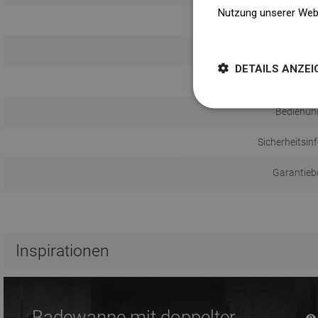
Nutzung unserer Web
Weitere Informatione
Monta
DETAILS ANZEI
Abstand vo
Bedienun
Sicherheitsin
Garantieb
Inspirationen
Badewanne mit doppelter