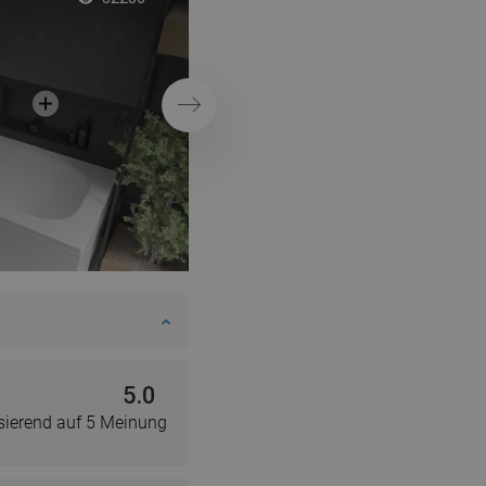
DANISH
Ergänzung für ein 
SWEDISH
gestaltetes Badezi
FINNISH
Weiter
PORTUGUESE
CROATIAN
GREEK
SLOVENIAN
5.0
sierend auf 5 Meinung