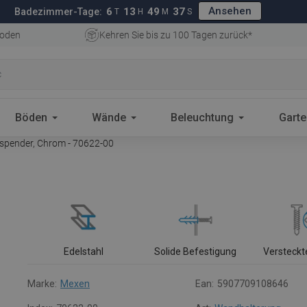
Ansehen
6
13
49
36
Badezimmer-Tage:
T
H
M
S
oden
Kehren Sie bis zu 100 Tagen zurück*
Böden
Wände
Beleuchtung
Gart
spender, Chrom - 70622-00
Edelstahl
Solide Befestigung
Versteck
Marke:
Mexen
Ean:
5907709108646