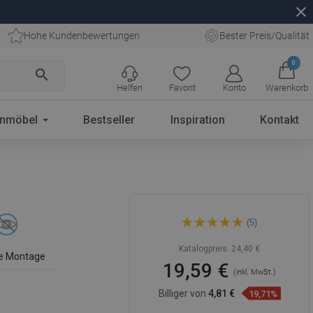
close
Hohe Kundenbewertungen
Bester Preis/Qualität
0
search
Helfen
Favorit
Konto
Warenkorb
enmöbel
Bestseller
Inspiration
Kontakt
Mexen Seifenspender, Chrom
(5)
- 70622-00
Katalogpreis:
24,40 €
te Montage
19,59 €
(inkl. MwSt.)
Billiger von
4,81 €
19,71%