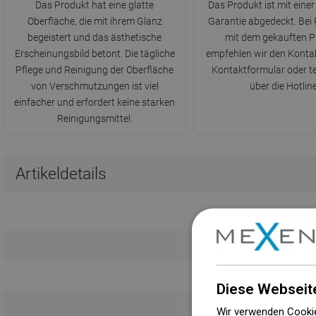
Das Produkt hat eine glatte
Das Produkt ist mit einer
Oberfläche, die mit ihrem Glanz
Garantie abgedeckt. Bei
begeistert und das ästhetische
mit dem gekauften P
Erscheinungsbild betont. Die tägliche
empfehlen wir den Konta
Pflege und Reinigung der Oberfläche
Kontaktformular oder t
von Verschmutzungen ist viel
über die Hotline
einfacher und erfordert keine starken
Reinigungsmittel.
Artikeldetails
Diese Webseit
Wir verwenden Cookie