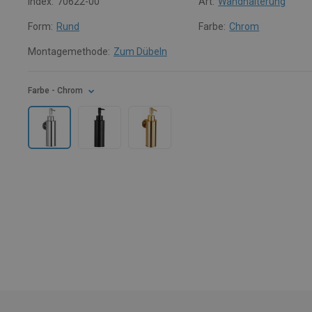
Index:
70622-00
Art:
Wandhalterung
Form:
Rund
Farbe:
Chrom
Montagemethode:
Zum Dübeln
Farbe
- Chrom