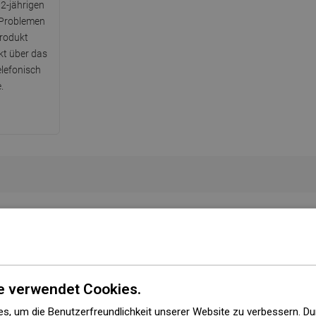
 2-jährigen
 Problemen
rodukt
kt über das
elefonisch
.
Höhe
18,9 cm
Art
Wandhalterung
Farbe
Chrom
e verwendet Cookies.
Material
Edelstahl
s, um die Benutzerfreundlichkeit unserer Website zu verbessern. Du