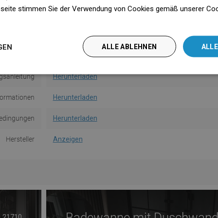
seite stimmen Sie der Verwendung von Cookies gemäß unserer Cooki
Form
Rund
n
gemethode
Zum Dübeln
GEN
ALLE ABLEHNEN
ALLE
n der Wand
4,5 cm
gsanleitung
Herunterladen
formationen
Herunterladen
edingungen
Herunterladen
Hersteller
Anzeigen
Badewanne mit Duschwan
21710