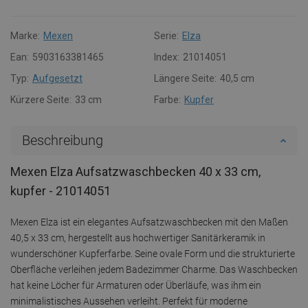
Marke:
Mexen
Serie:
Elza
Ean:
5903163381465
Index:
21014051
Typ:
Aufgesetzt
Längere Seite:
40,5 cm
Kürzere Seite:
33 cm
Farbe:
Kupfer
Beschreibung
Mexen Elza Aufsatzwaschbecken 40 x 33 cm,
kupfer - 21014051
Mexen Elza ist ein elegantes Aufsatzwaschbecken mit den Maßen
40,5 x 33 cm, hergestellt aus hochwertiger Sanitärkeramik in
wunderschöner Kupferfarbe. Seine ovale Form und die strukturierte
Oberfläche verleihen jedem Badezimmer Charme. Das Waschbecken
hat keine Löcher für Armaturen oder Überläufe, was ihm ein
minimalistisches Aussehen verleiht. Perfekt für moderne