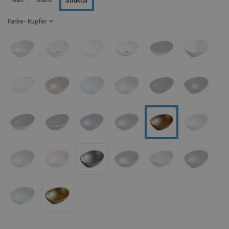
Matt
Glanz
Struktur
Farbe
- Kupfer