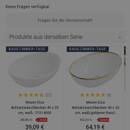
Keine Fragen verfügbar.
Fragen Sie die Gemeinschaft
Produkte aus derselben Serie
BADEZIMMER-TAGE
BADEZIMMER-TAGE
(21)
(9)
Mexen Elza
Mexen Elza
Aufsatzwaschbecken 40 x 33
Aufsatzwaschbecken 40 x 33
cm, weiß - 21014000
cm, weiß/goldener Rand -
21014005
48,80 €
80,20 €
-19,9%
-19,96%
39,09 €
64,19 €