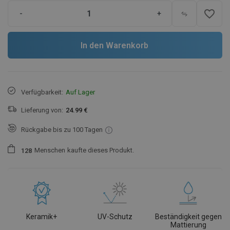
favorite_border
-
+
In den Warenkorb
Verfügbarkeit:
Auf Lager
Lieferung von:
24.99 €
Rückgabe bis zu 100 Tagen
Menschen
kaufte dieses Produkt.
1
2
8
Keramik+
UV-Schutz
Beständigkeit gegen
Mattierung