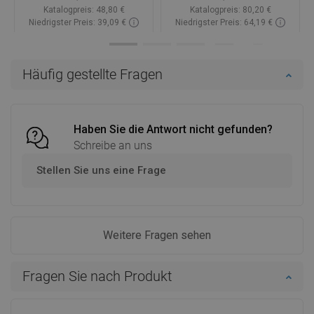
Katalogpreis:
48,80 €
Katalogpreis:
80,20 €
Niedrigster Preis: 39,09 €
Niedrigster Preis: 64,19 €
Verfügbarkeit:
Auf Lager
Verfügbarkeit:
Auf Lager
In den Warenkorb
In den Warenkorb
Häufig gestellte Fragen
Vergleichen
favorite_border
Favorit
Vergleichen
favorite_border
Favorit
Haben Sie die Antwort nicht gefunden?
Schreibe an uns
Stellen Sie uns eine Frage
Weitere Fragen sehen
Fragen Sie nach Produkt