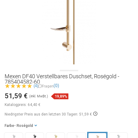
Mexen DF40 Verstellbares Duschset, Roségold -
785404582-60
(0)
(4)
Fragen
51,59 €
19,89%
(inkl. MwSt.)
Katalogpreis:
64,40 €
Niedrigster Preis aus den letzten 30 Tagen: 51,59 €
Farbe
- Roségold