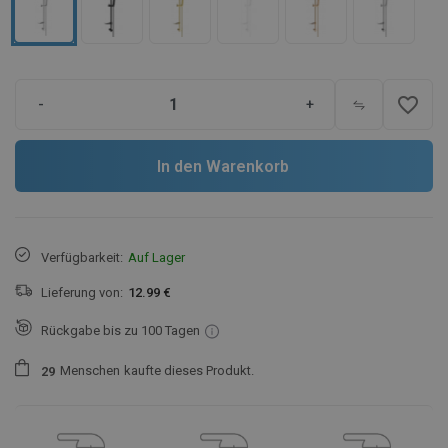
favorite_border
-
+
In den Warenkorb
Verfügbarkeit:
Auf Lager
Lieferung von:
12.99 €
Rückgabe bis zu 100 Tagen
Menschen
kaufte dieses Produkt.
2
9