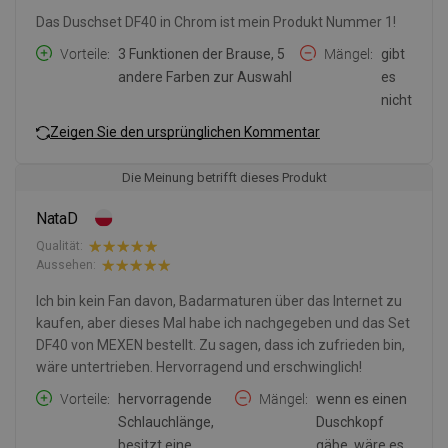
Das Duschset DF40 in Chrom ist mein Produkt Nummer 1!
Vorteile
3 Funktionen der Brause, 5
Mängel
gibt
andere Farben zur Auswahl
es
nicht
Zeigen Sie den ursprünglichen Kommentar
Die Meinung betrifft dieses Produkt
NataD
Qualität:
Aussehen:
Ich bin kein Fan davon, Badarmaturen über das Internet zu
kaufen, aber dieses Mal habe ich nachgegeben und das Set
DF40 von MEXEN bestellt. Zu sagen, dass ich zufrieden bin,
wäre untertrieben. Hervorragend und erschwinglich!
Vorteile
hervorragende
Mängel
wenn es einen
Schlauchlänge,
Duschkopf
besitzt eine
gäbe, wäre es