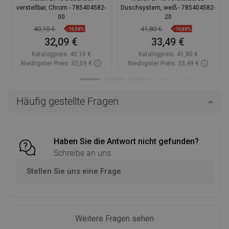
verstellbar, Chrom - 785404582-
Duschsystem, weiß - 785404582-
00
20
40,10 €
41,80 €
-19,98%
-19,88%
32,09 €
33,49 €
Katalogpreis:
40,10 €
Katalogpreis:
41,80 €
Niedrigster Preis: 32,09 €
Niedrigster Preis: 33,49 €
Verfügbarkeit:
Auf Lager
Verfügbarkeit:
Auf Lager
In den Warenkorb
In den Warenkorb
Häufig gestellte Fragen
Vergleichen
favorite_border
Favorit
Vergleichen
favorite_border
Favorit
Haben Sie die Antwort nicht gefunden?
Schreibe an uns
Stellen Sie uns eine Frage
Weitere Fragen sehen