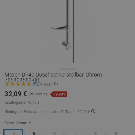
Mexen DF40 Duschset verstellbar, Chrom -
785404582-00
(0)
(5)
Fragen
32,09 €
19,98%
(inkl. MwSt.)
Katalogpreis:
40,10 €
Niedrigster Preis aus den letzten 30 Tagen: 32,09 €
Farbe
- Chrom