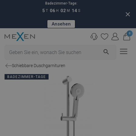
Badezimmer-Tage:
5
06
02
13
T
H
M
S
close
Ansehen
0
search
Schiebbare Duschgarnituren
BADEZIMMER-TAGE