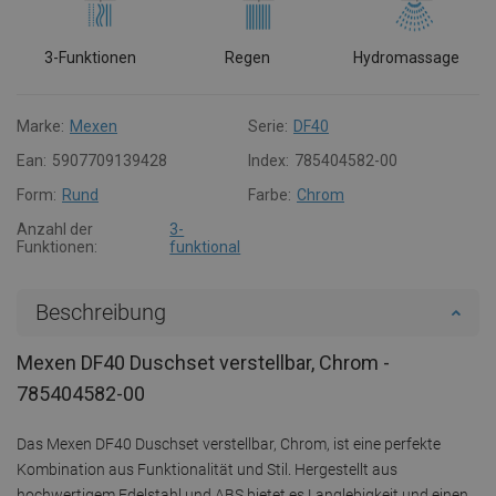
3-Funktionen
Regen
Hydromassage
Marke:
Mexen
Serie:
DF40
Ean:
5907709139428
Index:
785404582-00
Form:
Rund
Farbe:
Chrom
Anzahl der
3-
Funktionen:
funktional
Beschreibung
Mexen DF40 Duschset verstellbar, Chrom -
785404582-00
Das Mexen DF40 Duschset verstellbar, Chrom, ist eine perfekte
Kombination aus Funktionalität und Stil. Hergestellt aus
hochwertigem Edelstahl und ABS bietet es Langlebigkeit und einen