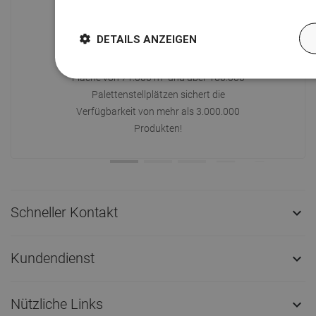
Weitere Informationen
DETAILS ANZEIGEN
Verfügbarkeit von Waren
Ein modernes Logistikzentrum mit einer
Fläche von 71.000 m² und über 160.000
Palettenstellplätzen sichert die
Verfügbarkeit von mehr als 3.000.000
Produkten!
Schneller Kontakt

Kundendienst

Nützliche Links
