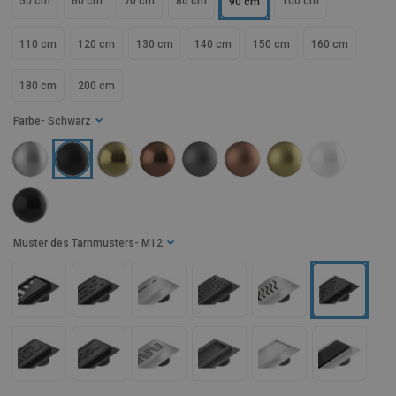
50 cm
60 cm
70 cm
80 cm
100 cm
90 cm
110 cm
120 cm
130 cm
140 cm
150 cm
160 cm
180 cm
200 cm
Farbe
- Schwarz
Muster des Tarnmusters
- M12