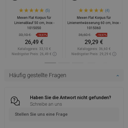
(5)
(4)
Mexen Flat Korpus für
Mexen Flat Korpus für
Linienablauf 50 cm, Inox -
Linienentwässerung 60 cm, Inox -
1015050
1015060
33,10 €
36,60 €
-19,97%
-19,97%
26,49 €
29,29 €
Katalogpreis:
33,10 €
Katalogpreis:
36,60 €
Niedrigster Preis: 26,49 €
Niedrigster Preis: 29,29 €
Verfügbarkeit:
Auf Lager
Verfügbarkeit:
Auf Lager
In den Warenkorb
In den Warenkorb
Häufig gestellte Fragen
Vergleichen
favorite_border
Favorit
Vergleichen
favorite_border
Favorit
Haben Sie die Antwort nicht gefunden?
Schreibe an uns
Stellen Sie uns eine Frage