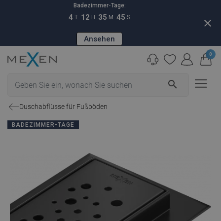
Badezimmer-Tage:
4
12
35
44
T
H
M
S
close
Ansehen
0
search
Duschabflüsse für Fußböden
BADEZIMMER-TAGE