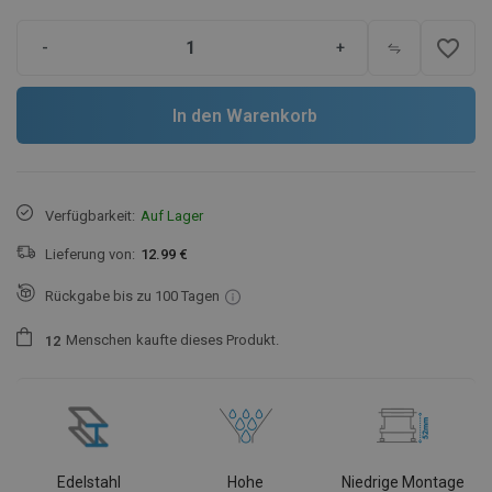
favorite_border
-
+
In den Warenkorb
Verfügbarkeit:
Auf Lager
Lieferung von:
12.99 €
Rückgabe bis zu 100 Tagen
Menschen
kaufte dieses Produkt.
1
2
Edelstahl
Hohe
Niedrige Montage