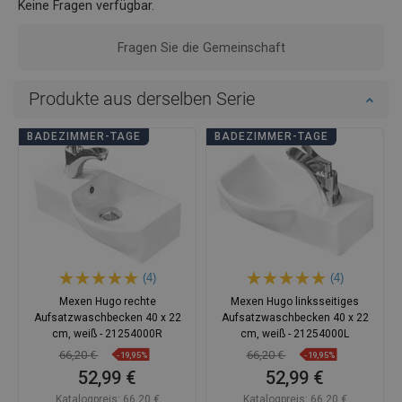
Keine Fragen verfügbar.
Fragen Sie die Gemeinschaft
Produkte aus derselben Serie
BADEZIMMER-TAGE
BADEZIMMER-TAGE
(4)
(4)
Mexen Hugo rechte
Mexen Hugo linksseitiges
Aufsatzwaschbecken 40 x 22
Aufsatzwaschbecken 40 x 22
cm, weiß - 21254000R
cm, weiß - 21254000L
66,20 €
66,20 €
-19,95%
-19,95%
52,99 €
52,99 €
Katalogpreis:
66,20 €
Katalogpreis:
66,20 €