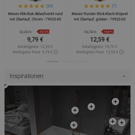
(14)
(7)
Mexen Klik-Klak Ablaufventil rund
Mexen Runder Klick-Klack-Stöpsel
mit Überlauf, Chrom - 79920-00
mit Überlauf, golden - 79920-50
12,20 €
15,70 €
-19,75%
-19,81%
9,79 €
12,59 €
Katalogpreis:
12,20 €
Katalogpreis:
15,70 €
Niedrigster Preis: 9,79 €
Niedrigster Preis: 12,59 €
Verfügbarkeit:
Auf Lager
Verfügbarkeit:
Auf Lager
In den Warenkorb
In den Warenkorb
Inspirationen
Vergleichen
favorite_border
Favorit
Vergleichen
favorite_border
Favorit