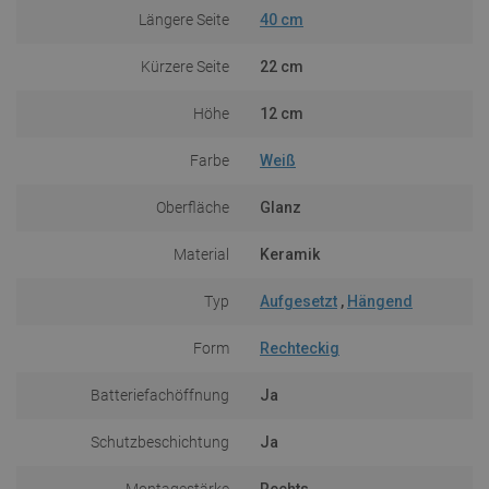
Längere Seite
40 cm
Kürzere Seite
22 cm
Höhe
12 cm
Farbe
Weiß
Oberfläche
Glanz
Material
Keramik
Typ
Aufgesetzt
,
Hängend
Form
Rechteckig
Batteriefachöffnung
Ja
Schutzbeschichtung
Ja
Montagestärke
Rechts