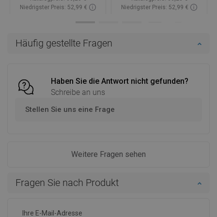
Niedrigster Preis: 52,99 €
Niedrigster Preis: 52,99 €
Verfügbarkeit:
Auf Lager
Verfügbarkeit:
Auf Lager
In den Warenkorb
In den Warenkorb
Häufig gestellte Fragen
Vergleichen
favorite_border
Favorit
Vergleichen
favorite_border
Favorit
Haben Sie die Antwort nicht gefunden?
Schreibe an uns
Stellen Sie uns eine Frage
Weitere Fragen sehen
Fragen Sie nach Produkt