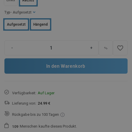
Links
Rechts
Typ
- Aufgesetzt
Aufgesetzt
Hängend
favorite_border
-
+
In den Warenkorb
Verfügbarkeit:
Auf Lager
Lieferung von:
24.99 €
Rückgabe bis zu 100 Tagen
Menschen
kaufte dieses Produkt.
1
0
9