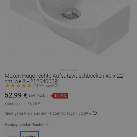
Mexen Hugo rechte Aufsatzwaschbecken 40 x 22
cm, weiß - 21254000R
(0)
(4)
Fragen
52,99 €
19,95%
(inkl. MwSt.)
Katalogpreis:
66,20 €
Niedrigster Preis aus den letzten 30 Tagen: 52,99 €
Montagestärke
- Rechts