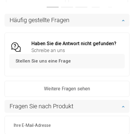
Verfügbarkeit:
Auf Lager
Verfügbarkeit:
Auf Lager
In den Warenkorb
In den Warenkorb
Häufig gestellte Fragen
Vergleichen
favorite_border
Favorit
Vergleichen
favorite_border
Favorit
Haben Sie die Antwort nicht gefunden?
Schreibe an uns
Stellen Sie uns eine Frage
Weitere Fragen sehen
Fragen Sie nach Produkt