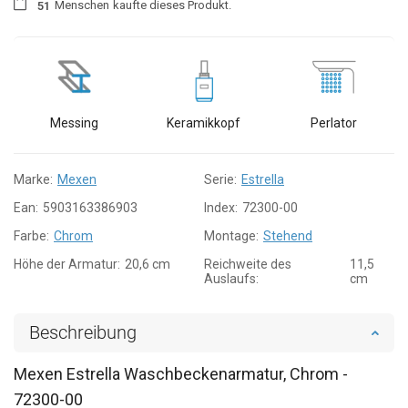
Menschen
kaufte dieses Produkt.
5
1
Messing
Keramikkopf
Perlator
Marke:
Mexen
Serie:
Estrella
Ean:
5903163386903
Index:
72300-00
Farbe:
Chrom
Montage:
Stehend
Höhe der Armatur:
20,6 cm
Reichweite des
11,5
Auslaufs:
cm
Beschreibung
Mexen Estrella Waschbeckenarmatur, Chrom -
72300-00