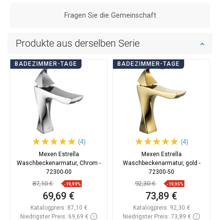
Fragen Sie die Gemeinschaft
Produkte aus derselben Serie
BADEZIMMER-TAGE
BADEZIMMER-TAGE
(4)
(4)
Mexen Estrella
Mexen Estrella
Waschbeckenarmatur, Chrom -
Waschbeckenarmatur, gold -
72300-00
72300-50
87,10 €
92,30 €
-19,99%
-19,95%
69,69 €
73,89 €
Katalogpreis:
87,10 €
Katalogpreis:
92,30 €
Niedrigster Preis: 69,69 €
Niedrigster Preis: 73,89 €