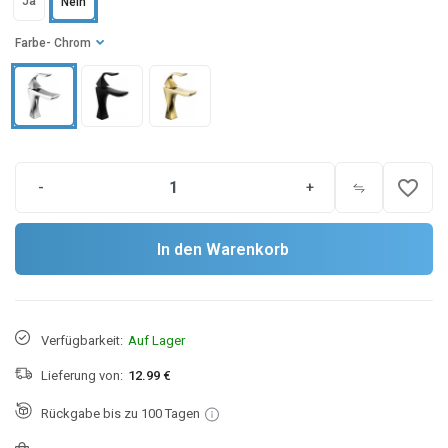
Ja
Nein
Farbe
- Chrom
favorite_border
-
+
In den Warenkorb
Verfügbarkeit:
Auf Lager
Lieferung von:
12.99 €
Rückgabe bis zu 100 Tagen