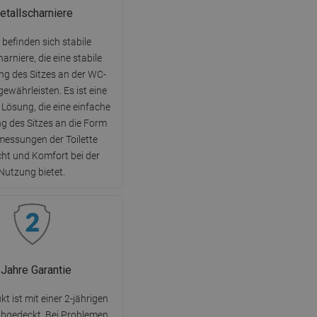
DANISH
etallscharniere
SWEDISH
 befinden sich stabile
FINNISH
arniere, die eine stabile
ng des Sitzes an der WC-
PORTUGUESE
ewährleisten. Es ist eine
CROATIAN
 Lösung, die eine einfache
 des Sitzes an die Form
GREEK
essungen der Toilette
SLOVENIAN
ht und Komfort bei der
Nutzung bietet.
 Jahre Garantie
t ist mit einer 2-jährigen
abgedeckt. Bei Problemen