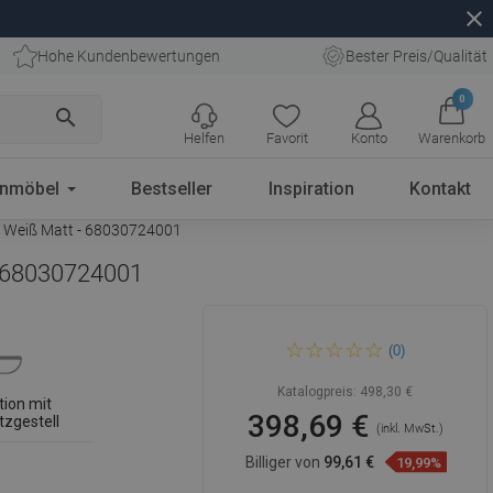
close
Hohe Kundenbewertungen
Bester Preis/Qualität
0
search
Helfen
Favorit
Konto
Warenkorb
enmöbel
Bestseller
Inspiration
Kontakt
z, Weiß Matt - 68030724001
- 68030724001
Mexen Rico Unterputz-WC-
(0)
Set Fenix XS-F mit WC-
Schüssel und Soft-Close-
Sitz, Weiß Matt -
Katalogpreis:
498,30 €
68030724001
ation mit
398,69 €
tzgestell
(inkl. MwSt.)
Billiger von
99,61 €
19,99%