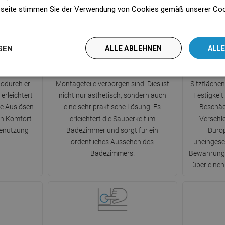
seite stimmen Sie der Verwendung von Cookies gemäß unserer Cooki
n
GEN
ALLE ABLEHNEN
ALLE
pf
Verborgene Montage
erseite des
Modernes System, bei dem alle
Die aus
odurch er
Montageteile verborgen sind. Dies ist
Sitzfläche
 erleichtert
nicht nur ästhetisch, sondern auch
Festigkei
e Auslösen
eine sehr praktische Lösung. Es
Beschäd
en Komfort
erleichtert die Sauberkeit im
Verschle
benutzung
Badezimmer und sorgt für ein
Durop
ordentliches Aussehen des
uneingesc
Badezimmers.
Bewahrung 
über einen