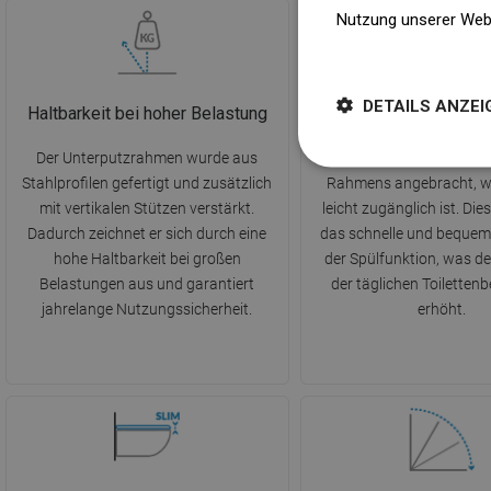
Nutzung unserer Web
Weitere Informatione
DETAILS ANZEI
Haltbarkeit bei hoher Belastung
Vorderer Kno
Der Unterputzrahmen wurde aus
Der Knopf ist an der Vord
Stahlprofilen gefertigt und zusätzlich
Rahmens angebracht, w
mit vertikalen Stützen verstärkt.
leicht zugänglich ist. Dies
Dadurch zeichnet er sich durch eine
das schnelle und bequem
hohe Haltbarkeit bei großen
der Spülfunktion, was d
Belastungen aus und garantiert
der täglichen Toiletten
jahrelange Nutzungssicherheit.
erhöht.