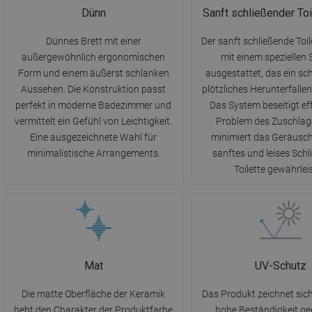
Dünn
Sanft schließender Toi
Dünnes Brett mit einer
Der sanft schließende Toile
außergewöhnlich ergonomischen
mit einem speziellen
Form und einem äußerst schlanken
ausgestattet, das ein sc
Aussehen. Die Konstruktion passt
plötzliches Herunterfallen
perfekt in moderne Badezimmer und
Das System beseitigt ef
vermittelt ein Gefühl von Leichtigkeit.
Problem des Zuschlag
Eine ausgezeichnete Wahl für
minimiert das Geräusch
minimalistische Arrangements.
sanftes und leises Schl
Toilette gewährleis
Mat
UV-Schutz
Die matte Oberfläche der Keramik
Das Produkt zeichnet sich
hebt den Charakter der Produktfarbe
hohe Beständigkeit g