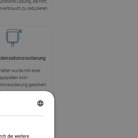
ndliche Lösung, die hilft,
verbrauch zu reduzieren.
ndensationsisolierung
hälter wurde mit einer
speziellen Anti-
ionsisolierung gesichert.
ert wirksam den Lärm beim
nd schützt vor Korrosion.
ierung ermöglicht es, die
POLISH
 den Komfort und auch die
igkeit des Behälters zu
CZECH
genießen.
GERMAN
rch die weitere