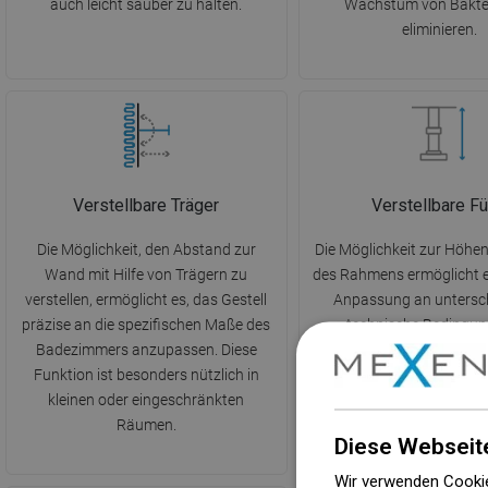
auch leicht sauber zu halten.
Wachstum von Bakte
eliminieren.
Verstellbare Träger
Verstellbare F
Die Möglichkeit, den Abstand zur
Die Möglichkeit zur Höhen
Wand mit Hilfe von Trägern zu
des Rahmens ermöglicht e
verstellen, ermöglicht es, das Gestell
Anpassung an untersch
präzise an die spezifischen Maße des
technische Bedingun
Badezimmers anzupassen. Diese
Badezimmer. Der fle
Funktion ist besonders nützlich in
Verstellbereich sorgt für 
kleinen oder eingeschränkten
Montage und die Erreic
Räumen.
optimalen Rahmen
Diese Webseit
Wir verwenden Cookie