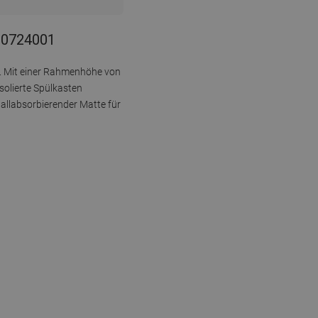
030724001
e. Mit einer Rahmenhöhe von
isolierte Spülkasten
hallabsorbierender Matte für