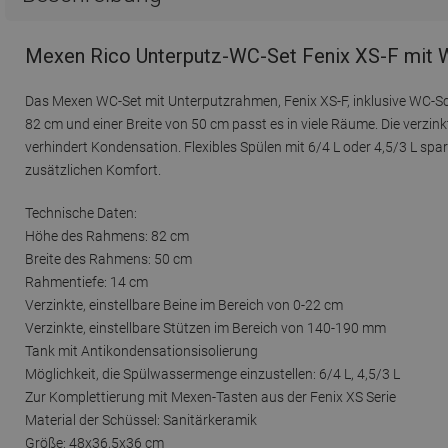
Mexen Rico Unterputz-WC-Set Fenix XS-F mit W
Das Mexen WC-Set mit Unterputzrahmen, Fenix XS-F, inklusive WC-Sch
82 cm und einer Breite von 50 cm passt es in viele Räume. Die verzink
verhindert Kondensation. Flexibles Spülen mit 6/4 L oder 4,5/3 L spa
zusätzlichen Komfort.
Technische Daten:
Höhe des Rahmens: 82 cm
Breite des Rahmens: 50 cm
Rahmentiefe: 14 cm
Verzinkte, einstellbare Beine im Bereich von 0-22 cm
Verzinkte, einstellbare Stützen im Bereich von 140-190 mm
Tank mit Antikondensationsisolierung
Möglichkeit, die Spülwassermenge einzustellen: 6/4 L, 4,5/3 L
Zur Komplettierung mit Mexen-Tasten aus der Fenix XS Serie
Material der Schüssel: Sanitärkeramik
Größe: 48x36,5x36 cm