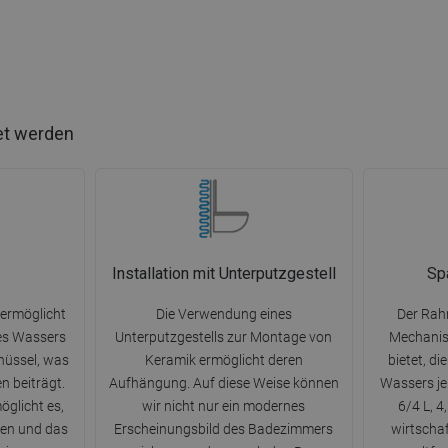
et werden
Installation mit Unterputzgestell
Sp
 ermöglicht
Die Verwendung eines
Der Rah
des Wassers
Unterputzgestells zur Montage von
Mechanism
hüssel, was
Keramik ermöglicht deren
bietet, d
n beiträgt.
Aufhängung. Auf diese Weise können
Wassers je
glicht es,
wir nicht nur ein modernes
6/4 L, 4
lten und das
Erscheinungsbild des Badezimmers
wirtschaf