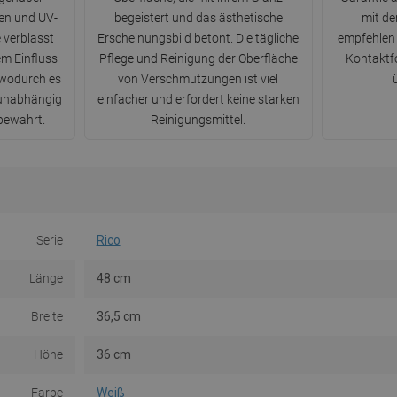
n und UV-
begeistert und das ästhetische
mit d
 verblasst
Erscheinungsbild betont. Die tägliche
empfehlen 
em Einfluss
Pflege und Reinigung der Oberfläche
Kontaktfo
 wodurch es
von Verschmutzungen ist viel
 unabhängig
einfacher und erfordert keine starken
bewahrt.
Reinigungsmittel.
Serie
Rico
Länge
48 cm
Breite
36,5 cm
Höhe
36 cm
Farbe
Weiß