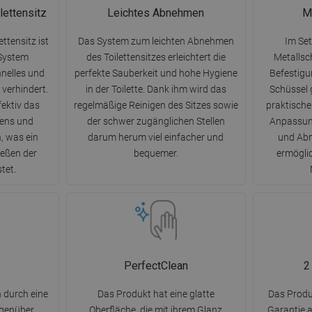
lettensitz
Leichtes Abnehmen
M
ttensitz ist
Das System zum leichten Abnehmen
Im Set
 System
des Toilettensitzes erleichtert die
Metallsch
hnelles und
perfekte Sauberkeit und hohe Hygiene
Befestigu
 verhindert.
in der Toilette. Dank ihm wird das
Schüssel g
fektiv das
regelmäßige Reinigen des Sitzes sowie
praktische
ens und
der schwer zugänglichen Stellen
Anpassung
, was ein
darum herum viel einfacher und
und Abm
ießen der
bequemer.
ermöglic
tet.
PerfectClean
2
 durch eine
Das Produkt hat eine glatte
Das Produk
egenüber
Oberfläche, die mit ihrem Glanz
Garantie 