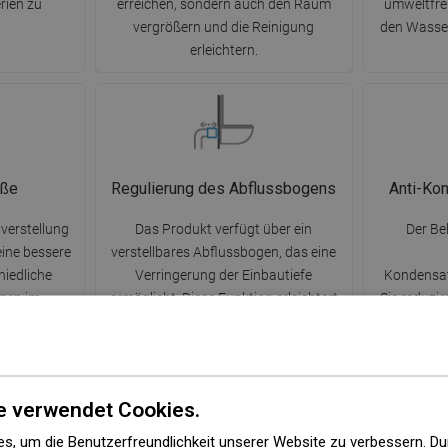
rien zu
erreichen, sondern auch den Raum
umweltfreu
vergrößern und die Reinigung
den Wasser
erleichtern.
üße
Regulierung des Abflussbogens
Anti-Ko
verstellung
Das Produkt verfügt über ein
Der Be
ine bessere
verstellbares Abflussbogen, das eine
iedliche
Verringerung der Einbautiefe
Kondensat
gen im
ermöglicht. Diese Funktion erleichtert
Sie reduzi
xible
die Anpassung des Produkts an
Befüllen u
eine bequeme
verschiedene in Badezimmern
Die Isol
hung einer
verfügbare Abflussöffnungen und
Effizienz,
höhe.
sorgt für eine präzise Montage.
Langleb
e verwendet Cookies.
s, um die Benutzerfreundlichkeit unserer Website zu verbessern. Du