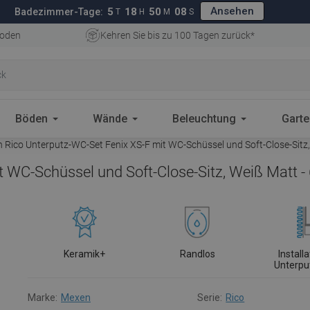
Ansehen
5
18
50
07
Badezimmer-Tage:
T
H
M
S
oden
Kehren Sie bis zu 100 Tagen zurück*
Böden
Wände
Beleuchtung
Gart
Rico Unterputz-WC-Set Fenix XS-F mit WC-Schüssel und Soft-Close-Sit
t WC-Schüssel und Soft-Close-Sitz, Weiß Matt 
Keramik+
Randlos
Install
Unterpu
Marke:
Mexen
Serie:
Rico