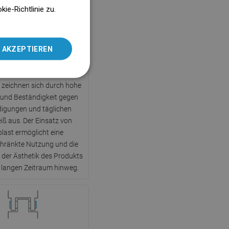
ENGLISH
e-Richtlinie zu.
SLOVAK
LITHUANIAN
 AKZEPTIEREN
Duroplast
ROMANIAN
 Duroplast gefertigten
HUNGARIAN
n zeichnen sich durch hohe
FRENCH
t und Beständigkeit gegen
igungen und täglichen
ITALIAN
iß aus. Der Einsatz von
SPANISH
last ermöglicht eine
hränkte Nutzung und die
UKRAINIAN
der Ästhetik des Produkts
BULGARIAN
 langen Zeitraum hinweg.
ESTONIAN
DUTCH
LATVIAN