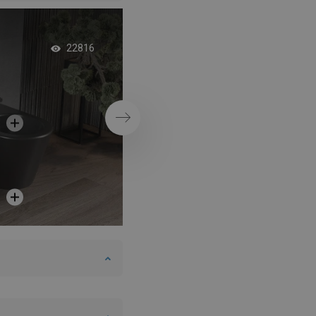
Doppelte Duschtüre
22816
minimalistischen
Badezimmer
Weiter