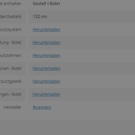
et enthalten
Gestell + Bidet
es Gestells
132 cm
rputzsystem
Herunterladen
tung - Bidet
Herunterladen
rputzrahmen
Herunterladen
onen - Bidet
Herunterladen
putzgestell
Herunterladen
gen - Bidet
Herunterladen
Hersteller
Anzeigen