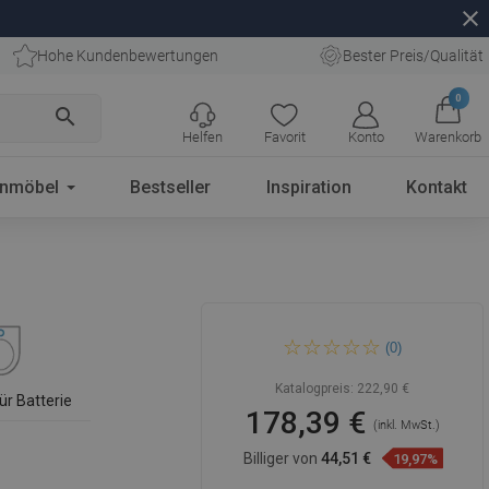
close
Hohe Kundenbewertungen
Bester Preis/Qualität
0
search
Helfen
Favorit
Konto
Warenkorb
enmöbel
Bestseller
Inspiration
Kontakt
Mexen Rico Unterputz-Bidet-
(0)
Set Fenix B mit Bidet, weiß -
69935724800
Katalogpreis:
222,90 €
ür Batterie
178,39 €
(inkl. MwSt.)
Billiger von
44,51 €
19,97%