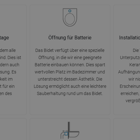
tage
Öffnung für Batterie
Installat
dem alle
Das Bidet verfügt über eine spezielle
Die
nd. Dies ist
Öffnung, in die wir eine geeignete
Unterputz
ndern auch
Batterie einbauen können. Dies spart
Keram
ösung. Es
wertvollen Platz im Badezimmer und
Aufhängung
keit im
unterstreicht dessen Ästhetik. Die
wir n
 für ein
Lösung ermöglicht auch eine leichtere
Erscheinu
en des
Sauberhaltung rund um das Bidet.
erreichen
vergröß