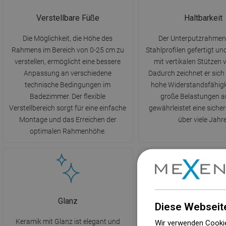
Verstellbare Füße
Haltbarkeit
Die Möglichkeit, die Höhe des
Der Unterputzrahmen 
Rahmens im Bereich von 0-25 cm zu
Stahlprofilen gefertigt un
verstellen, ermöglicht eine bessere
mit vertikalen Stützen v
Anpassung an verschiedene
Dadurch zeichnet er sich
technische Bedingungen im
hohe Widerstandsfähigk
Badezimmer. Der flexible
große Belastungen a
Verstellbereich sorgt für eine einfache
gewährleistet eine siche
Montage und das Erreichen der
über viele Jahre
optimalen Rahmenhöhe.
Glanz
UV-Schutz
Diese Webseit
Keramik mit Glanz ist elegant und
Das Produkt zeichnet sich
Wir verwenden Cookie