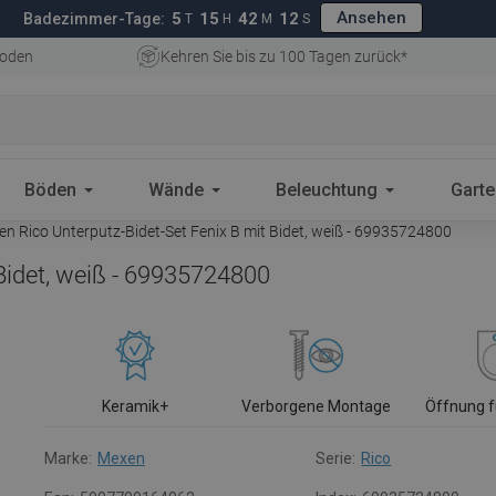
Ansehen
5
15
42
11
Badezimmer-Tage:
T
H
M
S
oden
Kehren Sie bis zu 100 Tagen zurück*
Böden
Wände
Beleuchtung
Gart
n Rico Unterputz-Bidet-Set Fenix B mit Bidet, weiß - 69935724800
Bidet, weiß - 69935724800
Keramik+
Verborgene Montage
Öffnung f
Marke:
Mexen
Serie:
Rico