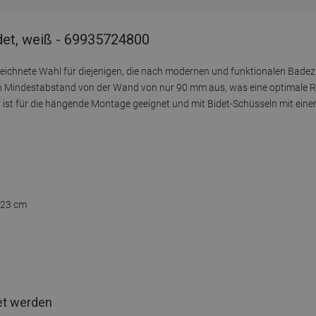
det, weiß - 69935724800
ezeichnete Wahl für diejenigen, die nach modernen und funktionalen Ba
nen Mindestabstand von der Wand von nur 90 mm aus, was eine optimale
kt ist für die hängende Montage geeignet und mit Bidet-Schüsseln mit ei
 23 cm
et werden