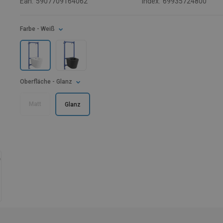
Ean:
5907709164062
Index:
69935724800
Farbe
- Weiß
Oberfläche
- Glanz
Matt
Glanz