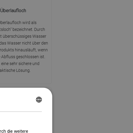
Überlaufloch
berlaufloch wird als
tsloch" bezeichnet. Durch
eßt überschüssiges Wasser
das Wasser nicht über den
rodukts hinausläuft, wenn
 Abfluss geschlossen ist.
t eine sehr sichere und
aktische Lösung.
POLISH
CZECH
 Jahre Garantie
GERMAN
t ist mit einer 2-jährigen
rch die weitere