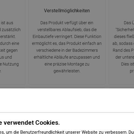
Verstellmöglichkeiten
ist aus
Das Produkt verfügt über ein
Das Ü
d zusätzlich
verstellbares Ablaufsieb, das die
"Sicherhei
erstärkt.
Einbautiefe verringert. Diese Funktion
dieses fli
 durch eine
ermöglicht es, das Produkt einfach an
ab, sodass 
eit gegen
verschiedene in der Badezimmers
Rand des P
us und
erhältliche Abläufe anzupassen und
der untere
re Nutzung
eine präzise Montage zu
Dies is
.
gewährleisten.
pr
PerfectClean
2
e verwendet Cookies.
 durch eine
Das Produkt hat eine glatte
Das Produk
s, um die Benutzerfreundlichkeit unserer Website zu verbessern. Du