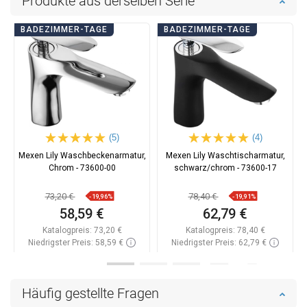
Produkte aus derselben Serie
BADEZIMMER-TAGE
BADEZIMMER-TAGE
(5)
(4)
Mexen Lily Waschbeckenarmatur,
Mexen Lily Waschtischarmatur,
Chrom - 73600-00
schwarz/chrom - 73600-17
73,20 €
78,40 €
-19,96%
-19,91%
58,59 €
62,79 €
Katalogpreis:
73,20 €
Katalogpreis:
78,40 €
Niedrigster Preis: 58,59 €
Niedrigster Preis: 62,79 €
Verfügbarkeit:
Auf Lager
Verfügbarkeit:
Auf Lager
In den Warenkorb
In den Warenkorb
Häufig gestellte Fragen