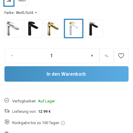
Nein
Ja
Farbe
- Weiß/Gold
favorite_border
-
+
In den Warenkorb
Verfügbarkeit:
Auf Lager
Lieferung von:
12.99 €
Rückgabe bis zu 100 Tagen