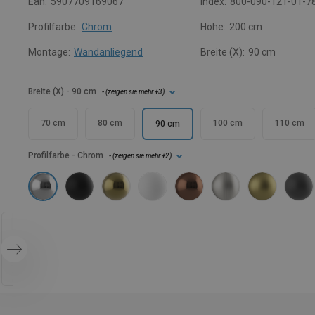
Ean:
5907709169067
Index:
800-090-121-01-7
Profilfarbe:
Chrom
Höhe:
200 cm
Montage:
Wandanliegend
Breite (X):
90 cm
Breite (X)
- 90 cm
- (
zeigen sie mehr
+3
)
70 cm
80 cm
100 cm
110 cm
90 cm
Profilfarbe
- Chrom
- (
zeigen sie mehr
+2
)