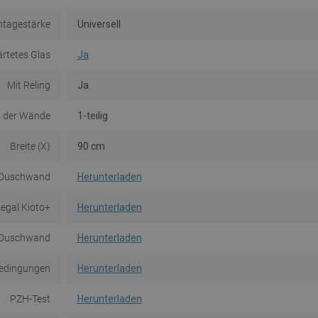
tagestärke
Universell
rtetes Glas
Ja
Mit Reling
Ja
 der Wände
1-teilig
Breite (X)
90 cm
- Duschwand
Herunterladen
egal Kioto+
Herunterladen
- Duschwand
Herunterladen
edingungen
Herunterladen
PZH-Test
Herunterladen