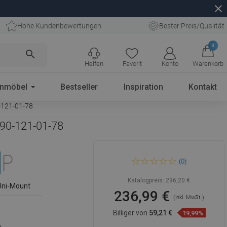
close
Hohe Kundenbewertungen
Bester Preis/Qualität
0
search
Helfen
Favorit
Konto
Warenkorb
enmöbel
Bestseller
Inspiration
Kontakt
-121-01-78
090-121-01-78
Mexen Kioto+ Duschwand
(0)
mit Regal Walk-in 90 x 200
cm, schwarzes Muster,
Chrom - 800-090-121-01-78
Katalogpreis:
296,20 €
Uni-Mount
236,99 €
(inkl. MwSt.)
Billiger von
59,21 €
19,99%