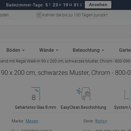
Ansehen
5
23
19
00
Badezimmer-Tage:
T
H
M
S
oden
Kehren Sie bis zu 100 Tagen zurück*
Böden
Wände
Beleuchtung
Gart
nd mit Regal Walk-in 90 x 200 cm, schwarzes Muster, Chrom - 800-090
90 x 200 cm, schwarzes Muster, Chrom - 800-
Gehärtetes Glas 8 mm
EasyClean Beschichtung
System 
Marke:
Mexen
Serie:
Kioto+