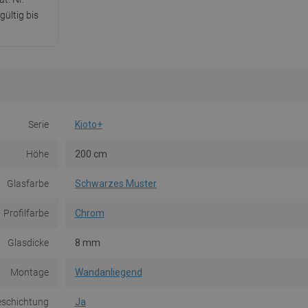
ültig bis
Serie
Kioto+
Höhe
200 cm
Glasfarbe
Schwarzes Muster
Profilfarbe
Chrom
Glasdicke
8 mm
Montage
Wandanliegend
eschichtung
Ja