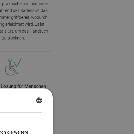
ehr praktische und bequeme
hrend des Badens ist das
mmer griffbereit, wodurch
g erleichtert wird. Es ist
eale Ort, um das Handtuch
zu trocknen.
 Lösung für Menschen
t Behinderungen
n-Duschwand ist die ideale
POLISH
ng für Menschen mit
CZECH
ngen. Die offene Kabine
achen Zugang, indem sie die
GERMAN
eit eliminiert, Schwellen
rch die weitere