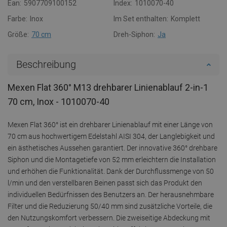
Ean:
5907709100152
Index:
1010070-40
Farbe:
Inox
Im Set enthalten:
Komplett
Größe:
70 cm
Dreh-Siphon:
Ja
Beschreibung
Mexen Flat 360° M13 drehbarer Linienablauf 2-in-1
70 cm, Inox - 1010070-40
Mexen Flat 360° ist ein drehbarer Linienablauf mit einer Länge von
70 cm aus hochwertigem Edelstahl AISI 304, der Langlebigkeit und
ein ästhetisches Aussehen garantiert. Der innovative 360° drehbare
Siphon und die Montagetiefe von 52 mm erleichtern die Installation
und erhöhen die Funktionalität. Dank der Durchflussmenge von 50
l/min und den verstellbaren Beinen passt sich das Produkt den
individuellen Bedürfnissen des Benutzers an. Der herausnehmbare
Filter und die Reduzierung 50/40 mm sind zusätzliche Vorteile, die
den Nutzungskomfort verbessern. Die zweiseitige Abdeckung mit