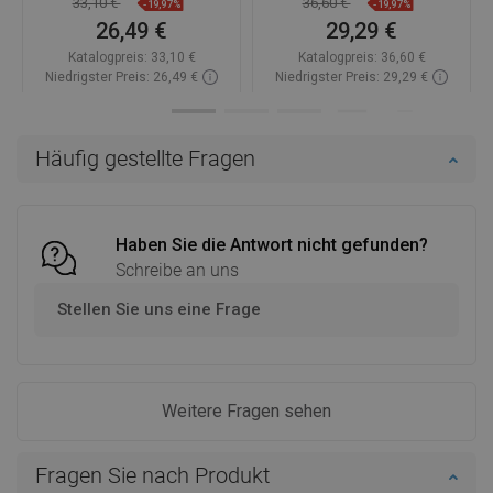
33,10 €
36,60 €
-19,97%
-19,97%
26,49 €
29,29 €
Katalogpreis:
33,10 €
Katalogpreis:
36,60 €
Niedrigster Preis: 26,49 €
Niedrigster Preis: 29,29 €
Verfügbarkeit:
Auf Lager
Verfügbarkeit:
Auf Lager
In den Warenkorb
In den Warenkorb
Häufig gestellte Fragen
Vergleichen
favorite_border
Favorit
Vergleichen
favorite_border
Favorit
Haben Sie die Antwort nicht gefunden?
Schreibe an uns
Stellen Sie uns eine Frage
Weitere Fragen sehen
Fragen Sie nach Produkt