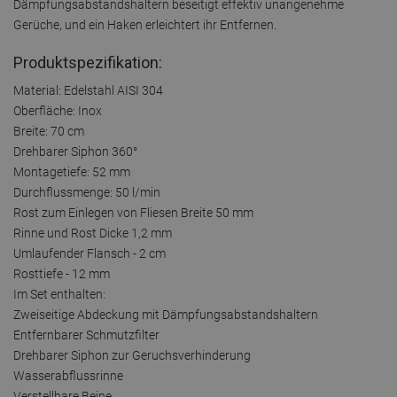
Dämpfungsabstandshaltern beseitigt effektiv unangenehme
Gerüche, und ein Haken erleichtert ihr Entfernen.
Produktspezifikation:
Material: Edelstahl AISI 304
Oberfläche: Inox
Breite: 70 cm
Drehbarer Siphon 360°
Montagetiefe: 52 mm
Durchflussmenge: 50 l/min
Rost zum Einlegen von Fliesen Breite 50 mm
Rinne und Rost Dicke 1,2 mm
Umlaufender Flansch - 2 cm
Rosttiefe - 12 mm
Im Set enthalten:
Zweiseitige Abdeckung mit Dämpfungsabstandshaltern
Entfernbarer Schmutzfilter
Drehbarer Siphon zur Geruchsverhinderung
Wasserabflussrinne
Verstellbare Beine