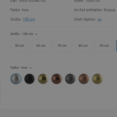
Ean:
5903163380192
Index:
1040100
Farbe:
Inox
Im Set enthalten:
Korpus
Größe:
100 cm
Dreh-Siphon:
Ja
Größe
- 100 cm
50 cm
60 cm
70 cm
80 cm
90 cm
Farbe
- Inox