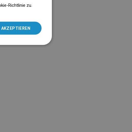
ENGLISH
e-Richtlinie zu.
SLOVAK
LITHUANIAN
 AKZEPTIEREN
ROMANIAN
HUNGARIAN
FRENCH
ITALIAN
SPANISH
UKRAINIAN
BULGARIAN
ESTONIAN
DUTCH
LATVIAN