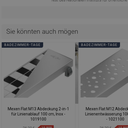
Test des Nationalen Instituts für öffentlich
Sie könnten auch mögen
BADEZIMMER-TAGE
BADEZIMMER-TAGE
Mexen Flat M13 Abdeckung 2-in-1
Mexen Flat M12 Abdeckl
für Linienablauf 100 cm, Inox -
Linienentwässerung 100
1019100
- 1021100
26,20 €
-19,89%
26,20 €
-19,89