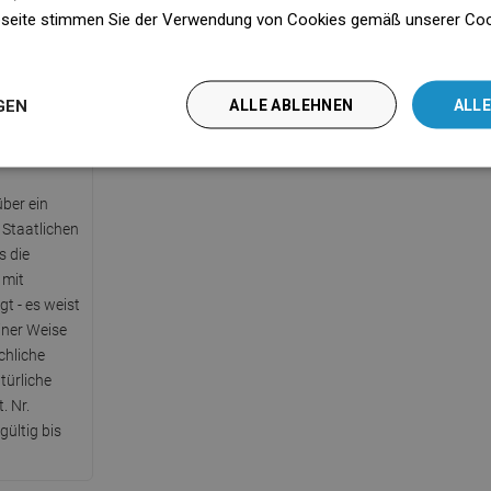
seite stimmen Sie der Verwendung von Cookies gemäß unserer Cooki
n
GEN
ALLE ABLEHNEN
ALLE
t PZH
ber ein
 Staatlichen
s die
 mit
t - es weist
einer Weise
chliche
türliche
. Nr.
ültig bis