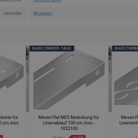
e Gesundheit
Herunterladen
Hersteller
Anzeigen
BADEZIMMER-TAGE
BADEZIMM
eiste für
Mexen Flat M03 Abdeckung für
Mexen Fl
 cm, Inox
Linienablauf 100 cm, Inox -
Linienen
1022100
%
26,20 €
-19,89%
2