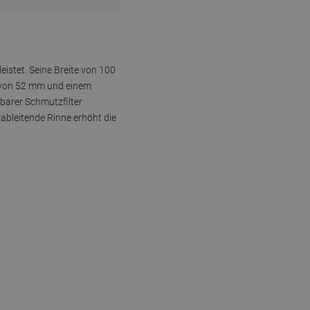
istet. Seine Breite von 100
e von 52 mm und einem
nbarer Schmutzfilter
ableitende Rinne erhöht die