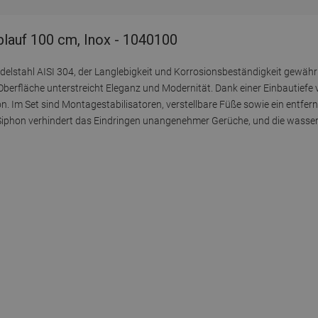
blauf 100 cm, Inox - 1040100
elstahl AISI 304, der Langlebigkeit und Korrosionsbeständigkeit gewährle
Oberfläche unterstreicht Eleganz und Modernität. Dank einer Einbautief
on. Im Set sind Montagestabilisatoren, verstellbare Füße sowie ein entfer
de Siphon verhindert das Eindringen unangenehmer Gerüche, und die wasser