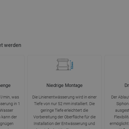
et werden
menge
Niedrige Montage
Dr
l/min, was
Die Linienentwässerung wird in einer
Der Ablau
serung in 1
Tiefe von nur 52 mm installiert. Die
Siphon
r Wasser
geringe Tiefe erleichtert die
ausgest
 kann der
Vorbereitung der Oberfläche für die
Flexibil
rgnügen
Installation der Entwässerung und
ermöglicht