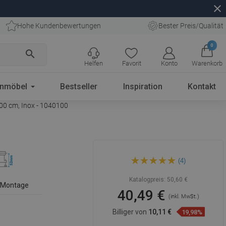
close
Hohe Kundenbewertungen
Bester Preis/Qualität
0
search
Helfen
Favorit
Konto
Warenkorb
enmöbel
Bestseller
Inspiration
Kontakt
100 cm, Inox - 1040100
Mexen Flat 360° Rotierender
(4)
Korpus für Linienablauf 100
cm, Inox - 1040100
Katalogpreis:
50,60 €
e Montage
40,49 €
(inkl. MwSt.)
Billiger von
10,11 €
19,98%