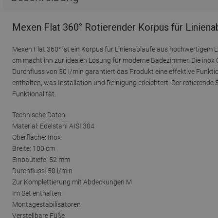
Mexen Flat 360° Rotierender Korpus für Liniena
Mexen Flat 360° ist ein Korpus für Linienabläufe aus hochwertigem Ed
cm macht ihn zur idealen Lösung für moderne Badezimmer. Die inox 
Durchfluss von 50 l/min garantiert das Produkt eine effektive Funkti
enthalten, was Installation und Reinigung erleichtert. Der rotieren
Funktionalität.
Technische Daten:
Material: Edelstahl AISI 304
Oberfläche: Inox
Breite: 100 cm
Einbautiefe: 52 mm
Durchfluss: 50 l/min
Zur Komplettierung mit Abdeckungen M
Im Set enthalten:
Montagestabilisatoren
Verstellbare Füße