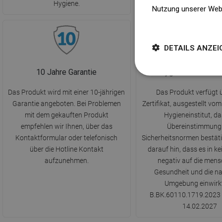
Hygiene.
Nutzung unserer Web
Weitere Informatione
DETAILS ANZEI
10 Jahre Garantie
Hygiene-Zertifika
Das Produkt wird mit einer 10-jährigen
Das Produkt verfügt ü
Garantie angeboten. Bei Problemen
Zertifikat, ausgestellt vom
mit dem gekauften Produkt
Hygieneinstitut, da
empfehlen wir Ihnen, über das
Übereinstimmung
Kontaktformular oder telefonisch
Sicherheitsnormen bestätig
über die Hotline Kontakt
darauf hin, dass es in k
aufzunehmen.
negativ auf die mens
Gesundheit und die na
Umgebung einwirkt
B.BK.60110.1719.2023 g
14.02.2027