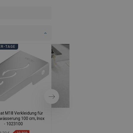
ER-TAGE
BADEZIMMER-TAGE
Weiter
at M18 Verkleidung für
Mexen Flat M15 Abdeckung für
twässerung 100 cm, Inox
Linienentwässerung 100 cm, Inox
- 1023100
- 1024100
6,20 €
-19,89%
26,20 €
-19,89%