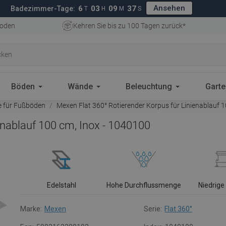
Ansehen
6
03
09
36
Badezimmer-Tage:
T
H
M
S
oden
Kehren Sie bis zu 100 Tagen zurück*
Böden
Wände
Beleuchtung
Gart
e für Fußböden
Mexen Flat 360° Rotierender Korpus für Linienablauf 
enablauf 100 cm, Inox - 1040100
Edelstahl
Hohe Durchflussmenge
Niedrig
Marke:
Mexen
Serie:
Flat 360°