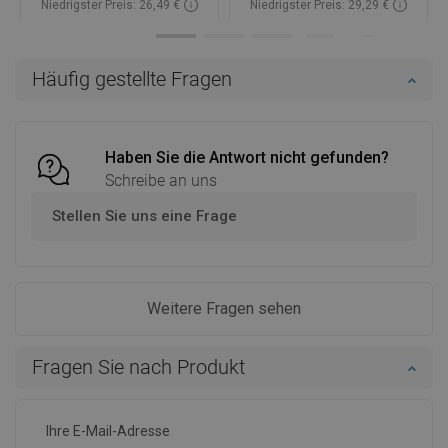
Niedrigster Preis: 26,49 €
Niedrigster Preis: 29,29 €
Verfügbarkeit:
Auf Lager
Verfügbarkeit:
Auf Lager
In den Warenkorb
In den Warenkorb
Häufig gestellte Fragen
Vergleichen
favorite_border
Favorit
Vergleichen
favorite_border
Favorit
Haben Sie die Antwort nicht gefunden?
Schreibe an uns
Stellen Sie uns eine Frage
Weitere Fragen sehen
Fragen Sie nach Produkt