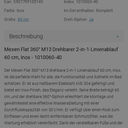
Ean:
5907709100145
Index:
1010060-40
Farbe:
Inox
Im Set enthalten:
Komplett
Größe:
60 cm
Dreh-Siphon:
Ja
Beschreibung
Mexen Flat 360° M13 Drehbarer 2-in-1-Linienablauf
60 cm, Inox - 1010060-40
Der Mexen Flat 360° M13 drehbare 2-in-1-Linienablauf 60 cm, Inox,
ist die perfekte Wahl für alle, die Funktionalität und Ästhetik im Bad
schätzen. Er ist aus haltbarem Edelstahl AISI 304 gefertigt und
bietet ein Inox-Finish, das Eleganz verleiht. Seine Breite beträgt 60
cm, und der drehbare 360°-Siphon erleichtert die Montage und
gewährleistet eine effektive Wasserableitung mit einer
Durchflusskapazität von 50 l/min. Er verfügt über einen Rost zum
Einfliesen und einen leicht entfernbaren Schmutzfilter, was die
Wartung erheblich vereinfacht. Dank der verstellbaren Füße und der