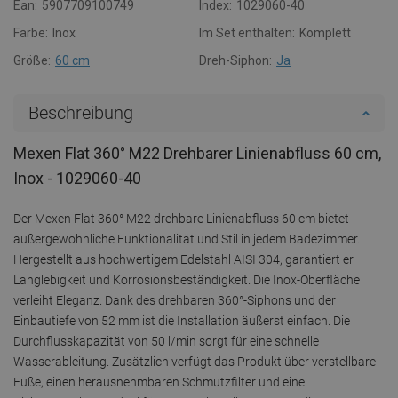
Ean:
5907709100749
Index:
1029060-40
Farbe:
Inox
Im Set enthalten:
Komplett
Größe:
60 cm
Dreh-Siphon:
Ja
Beschreibung
Mexen Flat 360° M22 Drehbarer Linienabfluss 60 cm,
Inox - 1029060-40
Der Mexen Flat 360° M22 drehbare Linienabfluss 60 cm bietet
außergewöhnliche Funktionalität und Stil in jedem Badezimmer.
Hergestellt aus hochwertigem Edelstahl AISI 304, garantiert er
Langlebigkeit und Korrosionsbeständigkeit. Die Inox-Oberfläche
verleiht Eleganz. Dank des drehbaren 360°-Siphons und der
Einbautiefe von 52 mm ist die Installation äußerst einfach. Die
Durchflusskapazität von 50 l/min sorgt für eine schnelle
Wasserableitung. Zusätzlich verfügt das Produkt über verstellbare
Füße, einen herausnehmbaren Schmutzfilter und eine