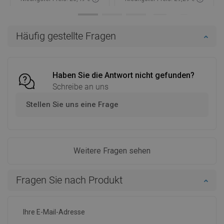
Verfügbarkeit:
Auf Lager
Verfügbarkeit:
Auf Lager
In den Warenkorb
In den Warenkorb
Häufig gestellte Fragen
Vergleichen
favorite_border
Favorit
Vergleichen
favorite_border
Favorit
Haben Sie die Antwort nicht gefunden?
Schreibe an uns
Stellen Sie uns eine Frage
Weitere Fragen sehen
Fragen Sie nach Produkt