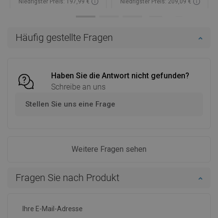
Niedrigster Preis: 197,99 €
Niedrigster Preis: 209,09 €
Verfügbarkeit:
Auf Lager
Verfügbarkeit:
Auf Lager
In den Warenkorb
In den Warenkorb
Häufig gestellte Fragen
Vergleichen
favorite_border
Favorit
Vergleichen
favorite_border
Favorit
Haben Sie die Antwort nicht gefunden?
Schreibe an uns
Stellen Sie uns eine Frage
Weitere Fragen sehen
Fragen Sie nach Produkt