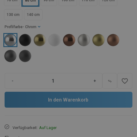
70 cm
90 cm
100 cm
110 cm
120 cm
80 cm
130 cm
140 cm
Profilfarbe
- Chrom
favorite_border
-
+
In den Warenkorb
Verfügbarkeit:
Auf Lager