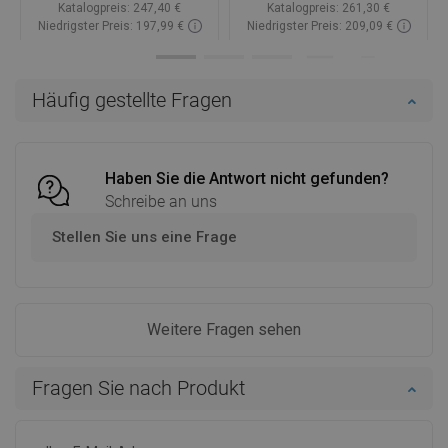
Katalogpreis:
247,40 €
Katalogpreis:
261,30 €
Niedrigster Preis: 197,99 €
Niedrigster Preis: 209,09 €
Verfügbarkeit:
Auf Lager
Verfügbarkeit:
Auf Lager
In den Warenkorb
In den Warenkorb
Häufig gestellte Fragen
Vergleichen
favorite_border
Favorit
Vergleichen
favorite_border
Favorit
Haben Sie die Antwort nicht gefunden?
Schreibe an uns
Stellen Sie uns eine Frage
Weitere Fragen sehen
Fragen Sie nach Produkt