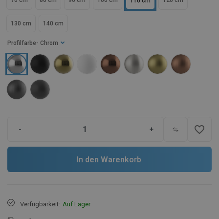
70 cm
80 cm
90 cm
100 cm
120 cm
110 cm
130 cm
140 cm
Profilfarbe
- Chrom
favorite_border
-
+
In den Warenkorb
Verfügbarkeit:
Auf Lager