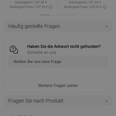
Katalogpreis:
247,40 €
Katalogpreis:
261,30 €
Niedrigster Preis: 197,99 €
Niedrigster Preis: 209,09 €
Verfügbarkeit:
Auf Lager
Verfügbarkeit:
Auf Lager
In den Warenkorb
In den Warenkorb
Häufig gestellte Fragen
Vergleichen
favorite_border
Favorit
Vergleichen
favorite_border
Favorit
Haben Sie die Antwort nicht gefunden?
Schreibe an uns
Stellen Sie uns eine Frage
Weitere Fragen sehen
Fragen Sie nach Produkt