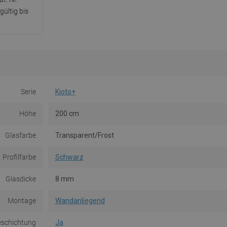
ültig bis
Serie
Kioto+
Höhe
200 cm
Glasfarbe
Transparent/Frost
Profilfarbe
Schwarz
Glasdicke
8 mm
Montage
Wandanliegend
eschichtung
Ja