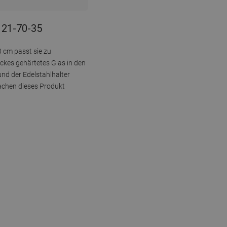
121-70-35
 cm passt sie zu
ickes gehärtetes Glas in den
nd der Edelstahlhalter
machen dieses Produkt