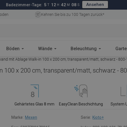
Ansehen
5
12
42
07
Badezimmer-Tage:
T
H
M
S
oden
Kehren Sie bis zu 100 Tagen zurück*
Böden
Wände
Beleuchtung
Gart
nd mit Ablage Walk-in 100 x 200 cm, transparent/matt, schwarz - 800
 100 x 200 cm, transparent/matt, schwarz - 8
Gehärtetes Glas 8 mm
EasyClean Beschichtung
System 
Marke:
Mexen
Serie:
Kioto+