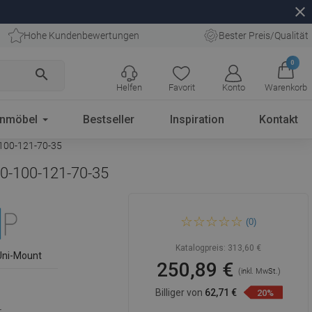
close
Hohe Kundenbewertungen
Bester Preis/Qualität
0
search
Helfen
Favorit
Konto
Warenkorb
enmöbel
Bestseller
Inspiration
Kontakt
-100-121-70-35
00-100-121-70-35
Mexen Kioto+ Duschwand
(0)
mit Ablage Walk-in 100 x 200
cm, transparent/matt,
schwarz - 800-100-121-70-35
Katalogpreis:
313,60 €
Uni-Mount
250,89 €
(inkl. MwSt.)
Billiger von
62,71 €
20%