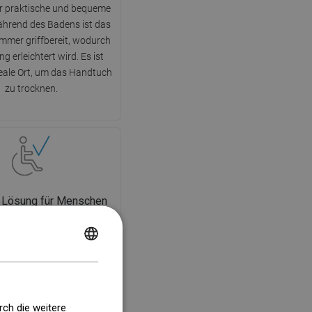
ehr praktische und bequeme
hrend des Badens ist das
mmer griffbereit, wodurch
g erleichtert wird. Es ist
eale Ort, um das Handtuch
zu trocknen.
 Lösung für Menschen
t Behinderungen
n-Duschwand ist die ideale
POLISH
ng für Menschen mit
CZECH
ngen. Die offene Kabine
achen Zugang, indem sie die
GERMAN
eit eliminiert, Schwellen
rch die weitere