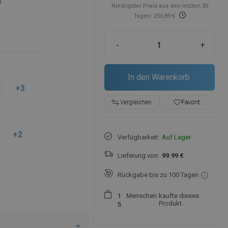
5
Niedrigster Preis aus den letzten 30
Tagen: 250,89 €
-
+
In den Warenkorb
+3
favorite_border
Favorit
Vergleichen
+2
Verfügbarkeit:
Auf Lager
Lieferung von:
99.99 €
Rückgabe bis zu 100 Tagen
Menschen
kaufte dieses
1
Produkt.
5