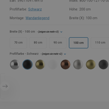
Ean:
5907709178915
Index:
800-100-121-70-3
Profilfarbe:
Schwarz
Höhe:
200 cm
Montage:
Wandanliegend
Breite (X):
100 cm
Breite (X)
- 100 cm
- (
zeigen sie mehr
+3
)
70 cm
80 cm
90 cm
110 cm
100 cm
Profilfarbe
- Schwarz
- (
zeigen sie mehr
+2
)