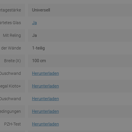
tagestärke
Universell
rtetes Glas
Ja
Mit Reling
Ja
 der Wände
1-teilig
Breite (X)
100 cm
- Duschwand
Herunterladen
egal Kioto+
Herunterladen
- Duschwand
Herunterladen
edingungen
Herunterladen
PZH-Test
Herunterladen