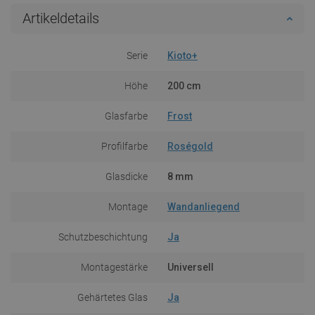
Artikeldetails
Serie
Kioto+
Höhe
200 cm
Glasfarbe
Frost
Profilfarbe
Roségold
Glasdicke
8 mm
Montage
Wandanliegend
Schutzbeschichtung
Ja
Montagestärke
Universell
Gehärtetes Glas
Ja