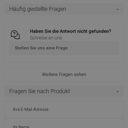
In den Warenkorb
In den Warenkorb
Häufig gestellte Fragen
Vergleichen
favorite_border
Favorit
Vergleichen
favorite_border
Favorit
Haben Sie die Antwort nicht gefunden?
Schreibe an uns
Stellen Sie uns eine Frage
Weitere Fragen sehen
Fragen Sie nach Produkt