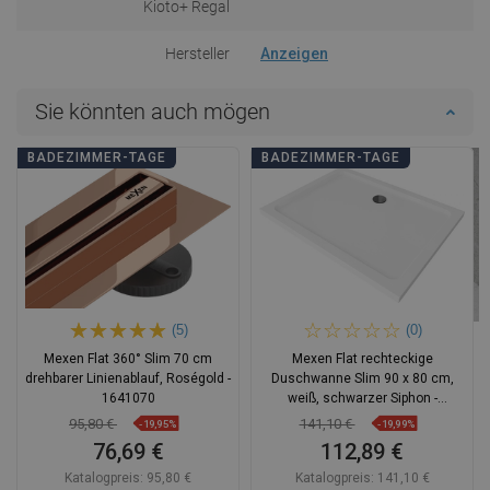
Kioto+ Regal
Hersteller
Anzeigen
Sie könnten auch mögen
BADEZIMMER-TAGE
BADEZIMMER-TAGE
(5)
(0)
Mexen Flat 360° Slim 70 cm
Mexen Flat rechteckige
drehbarer Linienablauf, Roségold -
Duschwanne Slim 90 x 80 cm,
1641070
weiß, schwarzer Siphon -
40108090B
95,80 €
141,10 €
-19,95%
-19,99%
76,69 €
112,89 €
Katalogpreis:
95,80 €
Katalogpreis:
141,10 €