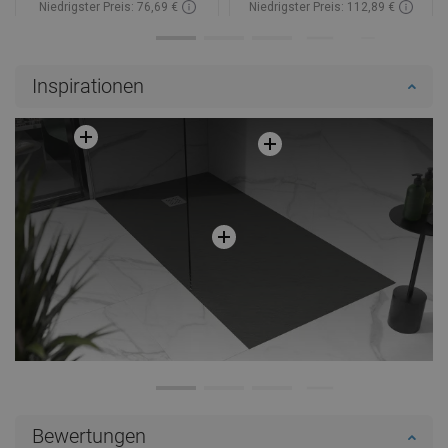
Niedrigster Preis: 76,69 €
Niedrigster Preis: 112,89 €
Verfügbarkeit:
Auf Lager
Verfügbarkeit:
Auf Lager
In den Warenkorb
In den Warenkorb
Inspirationen
Vergleichen
favorite_border
Favorit
Vergleichen
favorite_border
Favorit
Bewertungen