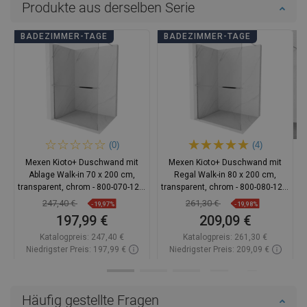
Produkte aus derselben Serie
BADEZIMMER-TAGE
BADEZIMMER-TAGE
(0)
(4)
Mexen Kioto+ Duschwand mit
Mexen Kioto+ Duschwand mit
Ablage Walk-in 70 x 200 cm,
Regal Walk-in 80 x 200 cm,
transparent, chrom - 800-070-121-
transparent, chrom - 800-080-121-
01-00
01-00
247,40 €
261,30 €
-19,97%
-19,98%
197,99 €
209,09 €
Katalogpreis:
247,40 €
Katalogpreis:
261,30 €
Niedrigster Preis: 197,99 €
Niedrigster Preis: 209,09 €
Verfügbarkeit:
Auf Lager
Verfügbarkeit:
Auf Lager
In den Warenkorb
In den Warenkorb
Häufig gestellte Fragen