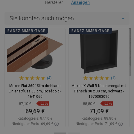
Hersteller
Anzeigen
Sie könnten auch mögen
BADEZIMMER-TAGE
BADEZIMMER-TAGE
(4)
(1)
Mexen Flat 360° Slim drehbarer
Mexen X-Wall-R Nischenregal mit
Linienabfluss 60 cm, Roségold -
Flansch 30 x 30 cm, schwarz -
1641060
1970303010
87,10 €
88,80 €
-19,99%
-19,94%
69,69 €
71,09 €
Katalogpreis:
87,10 €
Katalogpreis:
88,80 €
Niedrigster Preis: 69,69 €
Niedrigster Preis: 71,09 €
Verfügbarkeit:
Auf Lager
Verfügbarkeit:
Auf Lager