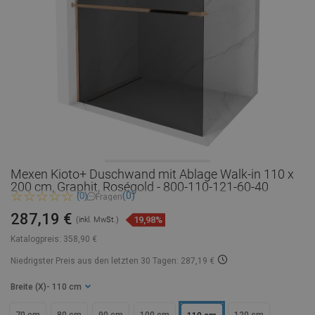
Mexen Kioto+ Duschwand mit Ablage Walk-in 110 x
200 cm, Graphit, Roségold - 800-110-121-60-40
(0)
(0)
Fragen
287,19 €
19,98%
(inkl. MwSt.)
Katalogpreis:
358,90 €
Niedrigster Preis aus den letzten 30 Tagen: 287,19 €
Breite (X)
- 110 cm