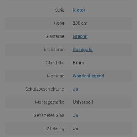
Serie
Kioto+
Höhe
200 cm
Glasfarbe
Graphit
Profilfarbe
Roségold
Glasdicke
8 mm
Montage
Wandanliegend
Schutzbeschichtung
Ja
Montagestärke
Universell
Gehärtetes Glas
Ja
Mit Reling
Ja