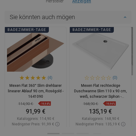
Hersteller
Anzeigen
Sie könnten auch mögen
BADEZIMMER-TAGE
BADEZIMMER-TAGE
(4)
(0)
Mexen Flat 360° Slim drehbarer
Mexen Flat rechteckige
linearer Ablauf 90 cm, Roségold -
Duschwanne Slim 110 x 90 cm,
1641090
weiß, schwarzer Siphon -
40109011B
114,90 €
168,90 €
-19,94%
-19,96%
91,99 €
135,19 €
Katalogpreis:
114,90 €
Katalogpreis:
168,90 €
Niedrigster Preis: 91,99 €
Niedrigster Preis: 135,19 €
Verfügbarkeit:
Auf Lager
Verfügbarkeit:
Auf Lager