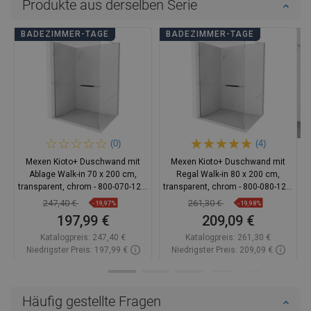
Produkte aus derselben Serie
BADEZIMMER-TAGE
BADEZIMMER-TAGE
(0)
(4)
Mexen Kioto+ Duschwand mit
Mexen Kioto+ Duschwand mit
Ablage Walk-in 70 x 200 cm,
Regal Walk-in 80 x 200 cm,
transparent, chrom - 800-070-121-
transparent, chrom - 800-080-121-
01-00
01-00
247,40 €
261,30 €
-19,97%
-19,98%
197,99 €
209,09 €
Katalogpreis:
247,40 €
Katalogpreis:
261,30 €
Niedrigster Preis: 197,99 €
Niedrigster Preis: 209,09 €
Verfügbarkeit:
Auf Lager
Verfügbarkeit:
Auf Lager
In den Warenkorb
In den Warenkorb
Häufig gestellte Fragen