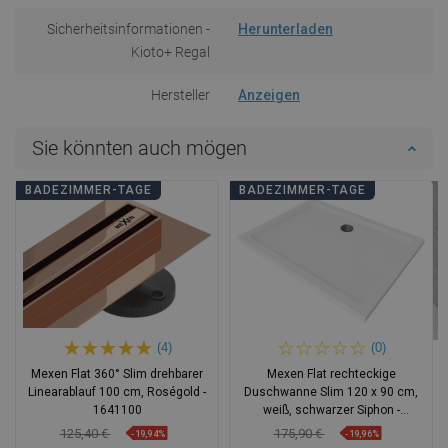
Sicherheitsinformationen -
Herunterladen
Kioto+ Regal
Hersteller
Anzeigen
Sie könnten auch mögen
BADEZIMMER-TAGE
BADEZIMMER-TAGE
(4)
(0)
Mexen Flat 360° Slim drehbarer
Mexen Flat rechteckige
Linearablauf 100 cm, Roségold -
Duschwanne Slim 120 x 90 cm,
1641100
weiß, schwarzer Siphon -
40109012B
125,40 €
175,90 €
-19,94%
-19,96%