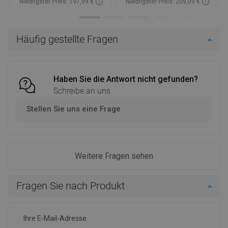
Niedrigster Preis: 197,99 €
Niedrigster Preis: 209,09 €
Verfügbarkeit:
Auf Lager
Verfügbarkeit:
Auf Lager
In den Warenkorb
In den Warenkorb
Häufig gestellte Fragen
Vergleichen
favorite_border
Favorit
Vergleichen
favorite_border
Favorit
Haben Sie die Antwort nicht gefunden?
Schreibe an uns
Stellen Sie uns eine Frage
Weitere Fragen sehen
Fragen Sie nach Produkt