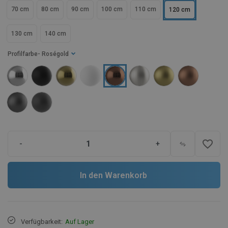
70 cm
80 cm
90 cm
100 cm
110 cm
120 cm
130 cm
140 cm
Profilfarbe
- Roségold
favorite_border
-
+
In den Warenkorb
Verfügbarkeit:
Auf Lager