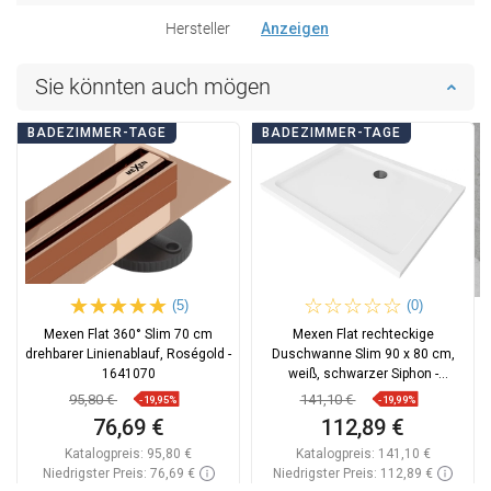
Hersteller
Anzeigen
Sie könnten auch mögen
BADEZIMMER-TAGE
BADEZIMMER-TAGE
(5)
(0)
Mexen Flat 360° Slim 70 cm
Mexen Flat rechteckige
drehbarer Linienablauf, Roségold -
Duschwanne Slim 90 x 80 cm,
1641070
weiß, schwarzer Siphon -
40108090B
95,80 €
141,10 €
-19,95%
-19,99%
76,69 €
112,89 €
Katalogpreis:
95,80 €
Katalogpreis:
141,10 €
Niedrigster Preis: 76,69 €
Niedrigster Preis: 112,89 €