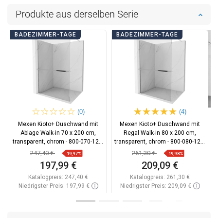
Produkte aus derselben Serie
BADEZIMMER-TAGE
BADEZIMMER-TAGE
(0)
(4)
Mexen Kioto+ Duschwand mit
Mexen Kioto+ Duschwand mit
Ablage Walk-in 70 x 200 cm,
Regal Walk-in 80 x 200 cm,
transparent, chrom - 800-070-121-
transparent, chrom - 800-080-121-
01-00
01-00
247,40 €
261,30 €
-19,97%
-19,98%
197,99 €
209,09 €
Katalogpreis:
247,40 €
Katalogpreis:
261,30 €
Niedrigster Preis: 197,99 €
Niedrigster Preis: 209,09 €
Verfügbarkeit:
Auf Lager
Verfügbarkeit:
Auf Lager
In den Warenkorb
In den Warenkorb