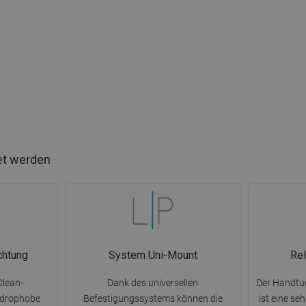
et werden
chtung
System Uni-Mount
Rel
Clean-
Dank des universellen
Der Handtu
ydrophobe
Befestigungssystems können die
ist eine s