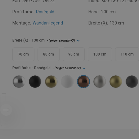
Ean:
5907709178472
Index:
800-130-121-60-8
Profilfarbe:
Roségold
Höhe:
200 cm
Montage:
Wandanliegend
Breite (X):
130 cm
Breite (X)
- 130 cm
- (
zeigen sie mehr
+3
)
70 cm
80 cm
90 cm
100 cm
110 cm
Profilfarbe
- Roségold
- (
zeigen sie mehr
+2
)