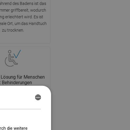
hrend des Badens ist das
mmer griffbereit, wodurch
g erleichtert wird. Es ist
eale Ort, um das Handtuch
zu trocknen.
 Lösung für Menschen
t Behinderungen
n-Duschwand ist die ideale
ng für Menschen mit
POLISH
ngen. Die offene Kabine
CZECH
achen Zugang, indem sie die
eit eliminiert, Schwellen
GERMAN
en zu überwinden. Die
rch die weitere