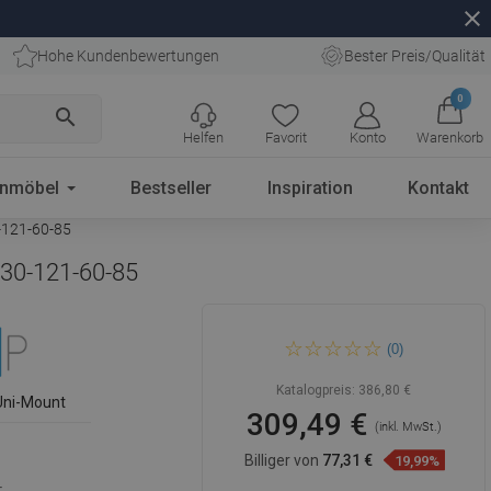
close
Hohe Kundenbewertungen
Bester Preis/Qualität
0
search
Helfen
Favorit
Konto
Warenkorb
enmöbel
Bestseller
Inspiration
Kontakt
-121-60-85
130-121-60-85
Mexen Kioto+ Duschwand
(0)
mit Regal Walk-in 130 x 200
cm, weißes Muster, Roségold
- 800-130-121-60-85
Katalogpreis:
386,80 €
Uni-Mount
309,49 €
(inkl. MwSt.)
Billiger von
77,31 €
19,99%