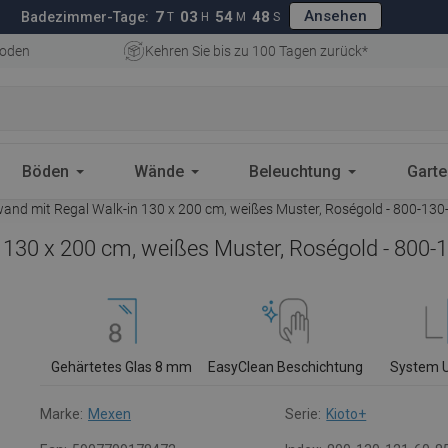
Ansehen
7
03
54
47
Badezimmer-Tage:
T
H
M
S
oden
Kehren Sie bis zu 100 Tagen zurück*
Böden
Wände
Beleuchtung
Gart
nd mit Regal Walk-in 130 x 200 cm, weißes Muster, Roségold - 800-130
130 x 200 cm, weißes Muster, Roségold - 800-
Gehärtetes Glas 8 mm
EasyClean Beschichtung
System 
Marke:
Mexen
Serie:
Kioto+