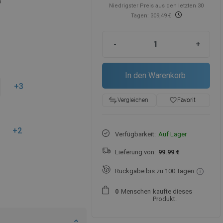
5
Niedrigster Preis aus den letzten 30
Tagen: 309,49 €
-
+
In den Warenkorb
+3
favorite_border
Favorit
Vergleichen
+2
Verfügbarkeit:
Auf Lager
Lieferung von:
99.99 €
Rückgabe bis zu 100 Tagen
Menschen
kaufte dieses
0
Produkt.