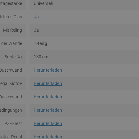
tagestärke
Universell
rtetes Glas
Ja
Mit Reling
Ja
 der Wände
1-teilig
Breite (X)
130 cm
- Duschwand
Herunterladen
egal Kioto+
Herunterladen
- Duschwand
Herunterladen
edingungen
Herunterladen
PZH-Test
Herunterladen
Kioto+ Regal
Herunterladen