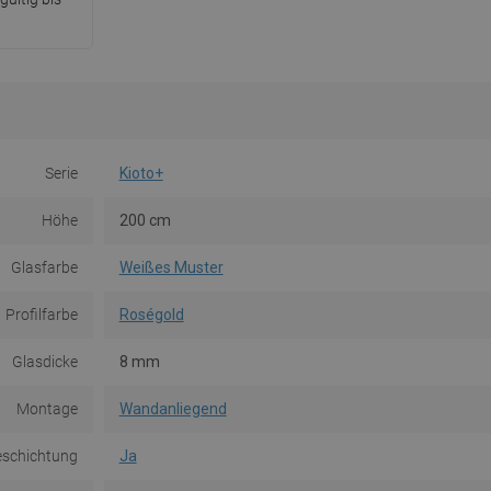
Serie
Kioto+
Höhe
200 cm
Glasfarbe
Weißes Muster
Profilfarbe
Roségold
Glasdicke
8 mm
Montage
Wandanliegend
eschichtung
Ja