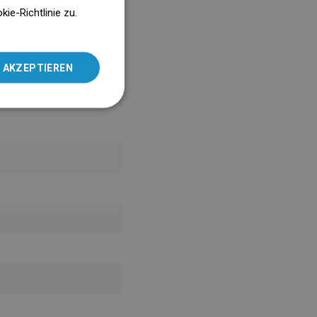
ENGLISH
e-Richtlinie zu.
10.1432.2023 gültig bis
08.12.2026
SLOVAK
LITHUANIAN
 AKZEPTIEREN
ROMANIAN
HUNGARIAN
FRENCH
ITALIAN
SPANISH
UKRAINIAN
BULGARIAN
ESTONIAN
DUTCH
LATVIAN