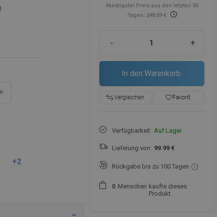
Niedrigster Preis aus den letzten 30
0
Tagen: 248,09 €
-
+
In den Warenkorb
m
favorite_border
Favorit
Vergleichen
Verfügbarkeit:
Auf Lager
Lieferung von:
99.99 €
+2
Rückgabe bis zu 100 Tagen
Menschen
kaufte dieses
0
Produkt.