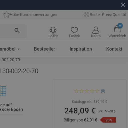
close
Hohe Kundenbewertungen
Bester Preis/Qualität
0
search
Helfen
Favorit
Konto
Warenkorb
enmöbel
Bestseller
Inspiration
Kontakt
0-002-20-70
130-002-20-70
Mexen Kioto Freistehende
(0)
Duschwand 130 x 200 cm,
schwarzer Rahmen 8 mm,
weiß - 800-130-002-20-70
Katalogpreis:
310,10 €
ge auf
248,09 €
 oder Boden
(inkl. MwSt.)
Billiger von
62,01 €
20%