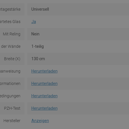
tagestärke
Universell
rtetes Glas
Ja
Mit Reling
Nein
 der Wände
1-teilig
Breite (X)
130 cm
sanweisung
Herunterladen
formationen
Herunterladen
edingungen
Herunterladen
PZH-Test
Herunterladen
Hersteller
Anzeigen