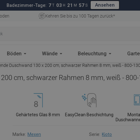
Ansehen
7
03
21
56
Badezimmer-Tage:
T
H
M
S
oden
Kehren Sie bis zu 100 Tagen zurück*
Böden
Wände
Beleuchtung
Gart
ende Duschwand 130 x 200 cm, schwarzer Rahmen 8 mm, weiß - 800-13
 200 cm, schwarzer Rahmen 8 mm, weiß - 800-
Gehärtetes Glas 8 mm
EasyClean Beschichtung
Monta
Duschwanne
Marke:
Mexen
Serie:
Kioto