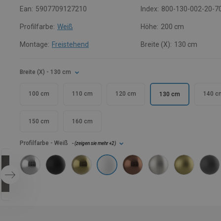
Ean:
5907709127210
Index:
800-130-002-20-7
Profilfarbe:
Weiß
Höhe:
200 cm
Montage:
Freistehend
Breite (X):
130 cm
Breite (X)
- 130 cm
100 cm
110 cm
120 cm
140 c
130 cm
150 cm
160 cm
Profilfarbe
- Weiß
- (
zeigen sie mehr
+2
)