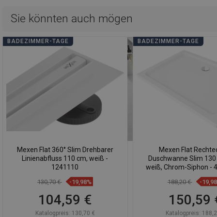
Sie könnten auch mögen
BADEZIMMER-TAGE
BADEZIMMER-TAGE
Mexen Flat 360° Slim Drehbarer
Mexen Flat Rechte
Linienabfluss 110 cm, weiß -
Duschwanne Slim 130 
1241110
weiß, Chrom-Siphon -
130,70 €
-19,98%
188,20 €
-19,9
104,59 €
150,59 
Katalogpreis:
130,70 €
Katalogpreis:
188,2