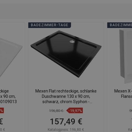
BADEZIMMER-TAGE
BADEZIMM
ckige
Mexen Flat rechteckige, schlanke
Mexen X-
x 90 cm,
Duschwanne 130 x 90 cm,
Flans
 40109013
schwarz, chrom Syphon -
40709013
8%
196,80 €
-19,97%
9
€
157,49 €
0 €
Katalogpreis:
196,80 €
Ka