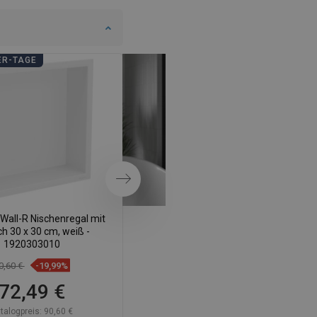
ER-TAGE
BADEZIMMER-TAGE
Weiter
Wall-R Nischenregal mit
Mexen X-Wall-NR Einbauregal
ch 30 x 30 cm, weiß -
ohne Blende 60 x 30 cm, weiß -
1920303010
1921603010
0,60 €
-19,99%
130,70 €
-19,98%
72,49 €
104,59 €
talogpreis:
90,60 €
Katalogpreis:
130,70 €