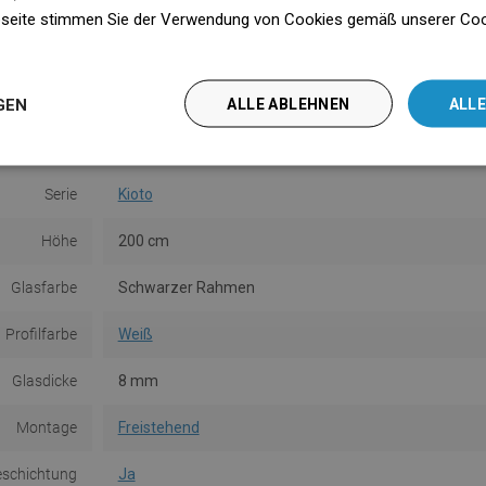
seite stimmen Sie der Verwendung von Cookies gemäß unserer Cooki
B.BK.601
n
GEN
ALLE ABLEHNEN
ALLE
Serie
Kioto
Höhe
200 cm
Glasfarbe
Schwarzer Rahmen
Profilfarbe
Weiß
Glasdicke
8 mm
Montage
Freistehend
eschichtung
Ja