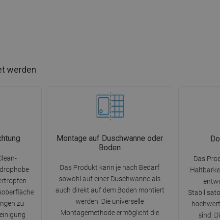
et werden
chtung
Montage auf Duschwanne oder
Do
Boden
Clean-
Das Prod
Das Produkt kann je nach Bedarf
ydrophobe
Haltbarkei
sowohl auf einer Duschwanne als
rtropfen
entwo
auch direkt auf dem Boden montiert
asoberfläche
Stabilisat
werden. Die universelle
ungen zu
hochwerti
Montagemethode ermöglicht die
Reinigung
sind. 