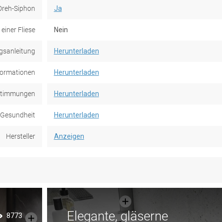
Dreh-Siphon
Ja
einer Fliese
Nein
gsanleitung
Herunterladen
formationen
Herunterladen
stimmungen
Herunterladen
e Gesundheit
Herunterladen
Hersteller
Anzeigen
Elegante, gläserne
8773