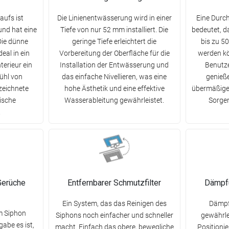
aufs ist
Die Linienentwässerung wird in einer
Eine Durc
nd hat eine
Tiefe von nur 52 mm installiert. Die
bedeutet, d
Die dünne
geringe Tiefe erleichtert die
bis zu 50
eal in ein
Vorbereitung der Oberfläche für die
werden k
erieur ein
Installation der Entwässerung und
Benutz
fühl von
das einfache Nivellieren, was eine
genieße
ezeichnete
hohe Ästhetik und eine effektive
übermäßig
ische
Wasserableitung gewährleistet.
Sorge
.
Gerüche
Entfernbarer Schmutzfilter
Dämpf
Ein System, das das Reinigen des
Dämpf
em Siphon
Siphons noch einfacher und schneller
gewährle
abe es ist,
macht. Einfach das obere, bewegliche
Positioni