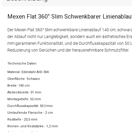
Mexen Flat 360° Slim Schwenkbarer Linienablau
Der Mexen Flat 360° Slim schwenkbare Linienablauf 140 cm, schwarz, 
der Ablauf nicht nur Langlebigkeit, sondern auch ein ästhetisches E
mm garantieren Funktionalität, und die Durchflusskapazität von 50 
Reduzierung von Gerüchen und der herausnehmbare Schmutzfilter.
Technische Daten:
Material: Edelstahl AISI 304
Oberfläche: Schwarz
Breite: 140 cm
Abdeckbreite: 31 mm
Montagetiefe: 52 mm
Durchflusskapazität: 50 l/min
Umlaufende Flansche - 2 cm
Rosttiefe - 23,5 mm
Rinnen- und Roststärke - 1,2 mm