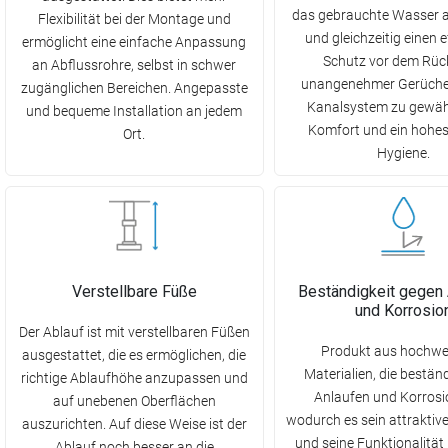
das gebrauchte Wasser 
Flexibilität bei der Montage und
und gleichzeitig einen e
ermöglicht eine einfache Anpassung
Schutz vor dem Rüc
an Abflussrohre, selbst in schwer
unangenehmer Gerüche
zugänglichen Bereichen. Angepasste
Kanalsystem zu gewähr
und bequeme Installation an jedem
Komfort und ein hohe
Ort.
Hygiene.
Verstellbare Füße
Beständigkeit gegen
und Korrosio
Der Ablauf ist mit verstellbaren Füßen
Produkt aus hochwe
ausgestattet, die es ermöglichen, die
Materialien, die bestän
richtige Ablaufhöhe anzupassen und
Anlaufen und Korrosio
auf unebenen Oberflächen
wodurch es sein attrakti
auszurichten. Auf diese Weise ist der
und seine Funktionalität
Ablauf noch besser an die