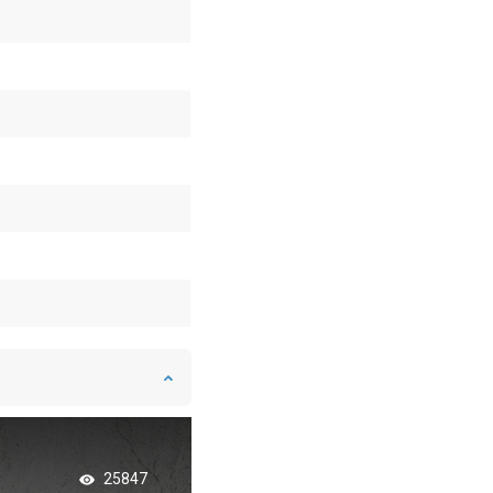
Doppelte Duschtüre
25847