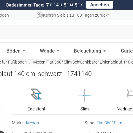
Ansehen
7
14
51
50
Badezimmer-Tage:
T
H
M
S
oden
Kehren Sie bis zu 100 Tagen zurück*
Böden
Wände
Beleuchtung
Gart
e für Fußböden
Mexen Flat 360° Slim Schwenkbarer Linienablauf 140 
blauf 140 cm, schwarz - 1741140
Edelstahl
Slim
Niedrig
Marke:
Mexen
Serie:
Flat 360° Slim