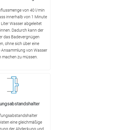
hflussmenge von 40 l/min
ass innerhalb von 1 Minute
 Liter Wasser abgeleitet
önnen. Dadurch kann der
er das Badevergnügen
n, ohne sich über eine
e Ansammlung von Wasser
n machen zu müssen.
ungsabstandshalter
ungsabstandshalter
isten eine gleichmäßige
erung der Abdeckung und