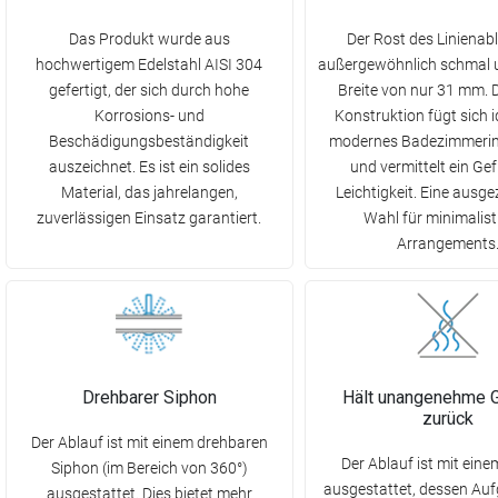
Das Produkt wurde aus
Der Rost des Linienabl
hochwertigem Edelstahl AISI 304
außergewöhnlich schmal u
gefertigt, der sich durch hohe
Breite von nur 31 mm. 
Korrosions- und
Konstruktion fügt sich id
Beschädigungsbeständigkeit
modernes Badezimmerint
auszeichnet. Es ist ein solides
und vermittelt ein Ge
Material, das jahrelangen,
Leichtigkeit. Eine ausg
zuverlässigen Einsatz garantiert.
Wahl für minimalist
Arrangements
Drehbarer Siphon
Hält unangenehme 
zurück
Der Ablauf ist mit einem drehbaren
Der Ablauf ist mit ein
Siphon (im Bereich von 360°)
ausgestattet, dessen Aufg
ausgestattet. Dies bietet mehr