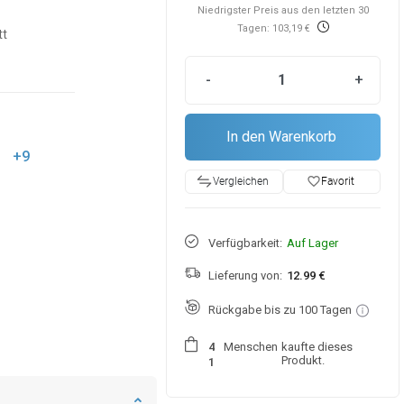
Niedrigster Preis aus den letzten 30
Tagen: 103,19 €
tt
-
+
In den Warenkorb
+9
favorite_border
Favorit
Vergleichen
Verfügbarkeit:
Auf Lager
Lieferung von:
12.99 €
Rückgabe bis zu 100 Tagen
Menschen
kaufte dieses
4
Produkt.
1