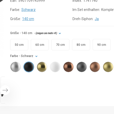
Ean:
5907709143999
Index:
1741140
Farbe:
Schwarz
Im Set enthalten:
Komple
Größe:
140 cm
Dreh-Siphon:
Ja
Größe
- 140 cm
- (
zeigen sie mehr
+9
)
50 cm
60 cm
70 cm
80 cm
90 cm
Farbe
- Schwarz