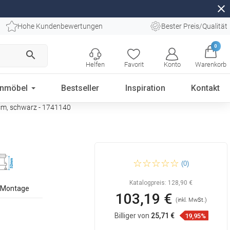
close
Hohe Kundenbewertungen
Bester Preis/Qualität
0
search
Helfen
Favorit
Konto
Warenkorb
enmöbel
Bestseller
Inspiration
Kontakt
cm, schwarz - 1741140
Mexen Flat 360° Slim
(0)
Schwenkbarer Linienablauf
140 cm, schwarz - 1741140
Katalogpreis:
128,90 €
e Montage
103,19 €
(inkl. MwSt.)
Billiger von
25,71 €
19,95%