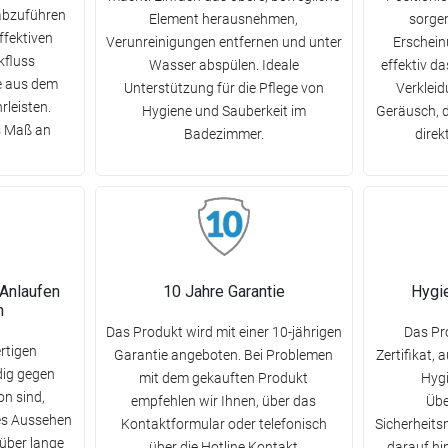
abzuführen
Element herausnehmen,
sorgen
ffektiven
Verunreinigungen entfernen und unter
Erschein
kfluss
Wasser abspülen. Ideale
effektiv d
 aus dem
Unterstützung für die Pflege von
Verkleid
leisten.
Hygiene und Sauberkeit im
Geräusch, 
s Maß an
Badezimmer.
direk
 Anlaufen
10 Jahre Garantie
Hygi
n
Das Produkt wird mit einer 10-jährigen
Das Pr
rtigen
Garantie angeboten. Bei Problemen
Zertifikat, 
dig gegen
mit dem gekauften Produkt
Hygi
n sind,
empfehlen wir Ihnen, über das
Übe
ves Aussehen
Kontaktformular oder telefonisch
Sicherheits
 über lange
über die Hotline Kontakt
darauf hin