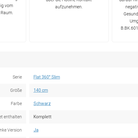
gig vom
aufzunehmen.
negati
m Raum.
Gesundh
Umge
B.BK.601
Serie
Flat 360° Slim
Größe
140 cm
Farbe
Schwarz
et enthalten
Komplett
nke Version
Ja