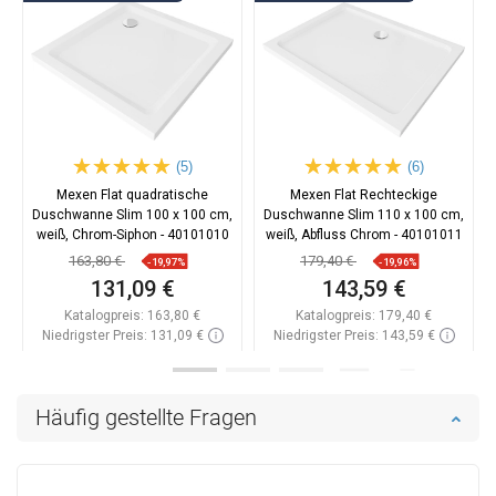
(5)
(6)
Mexen Flat quadratische
Mexen Flat Rechteckige
Duschwanne Slim 100 x 100 cm,
Duschwanne Slim 110 x 100 cm,
weiß, Chrom-Siphon - 40101010
weiß, Abfluss Chrom - 40101011
163,80 €
179,40 €
-19,97%
-19,96%
131,09 €
143,59 €
Katalogpreis:
163,80 €
Katalogpreis:
179,40 €
Niedrigster Preis: 131,09 €
Niedrigster Preis: 143,59 €
Verfügbarkeit:
Auf Lager
Verfügbarkeit:
Auf Lager
In den Warenkorb
In den Warenkorb
Häufig gestellte Fragen
Vergleichen
favorite_border
Favorit
Vergleichen
favorite_border
Favorit