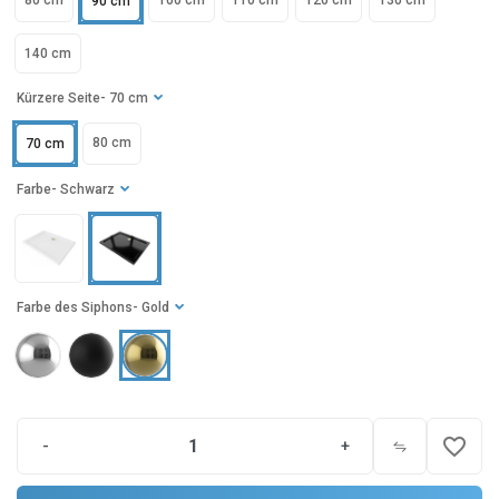
80 cm
100 cm
110 cm
120 cm
130 cm
90 cm
140 cm
Kürzere Seite
- 70 cm
80 cm
70 cm
Farbe
- Schwarz
Farbe des Siphons
- Gold
favorite_border
-
+