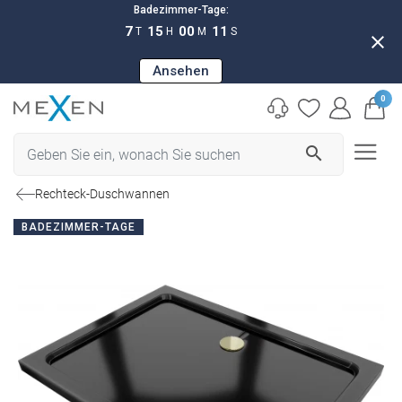
Badezimmer-Tage:
7
15
00
11
T
H
M
S
close
Ansehen
0
search
Rechteck-Duschwannen
BADEZIMMER-TAGE