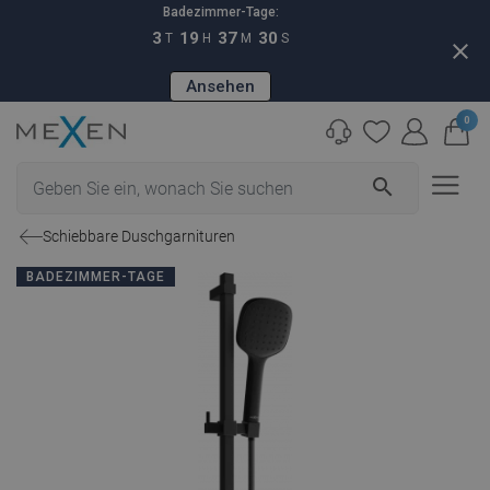
Badezimmer-Tage:
3
19
37
29
T
H
M
S
close
Ansehen
0
search
Schiebbare Duschgarnituren
BADEZIMMER-TAGE