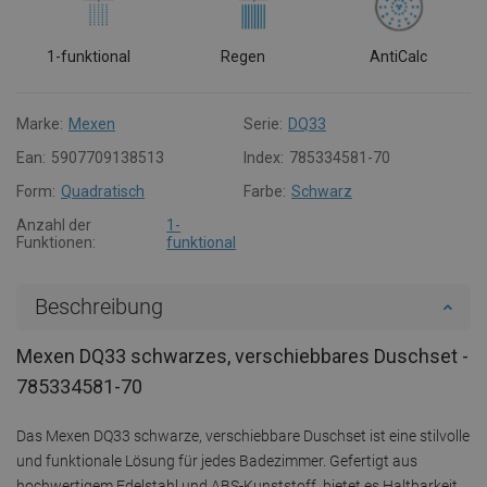
1-funktional
Regen
AntiCalc
Marke:
Mexen
Serie:
DQ33
Ean:
5907709138513
Index:
785334581-70
Form:
Quadratisch
Farbe:
Schwarz
Anzahl der
1-
Funktionen:
funktional
Beschreibung
Mexen DQ33 schwarzes, verschiebbares Duschset -
785334581-70
Das Mexen DQ33 schwarze, verschiebbare Duschset ist eine stilvolle
und funktionale Lösung für jedes Badezimmer. Gefertigt aus
hochwertigem Edelstahl und ABS-Kunststoff, bietet es Haltbarkeit