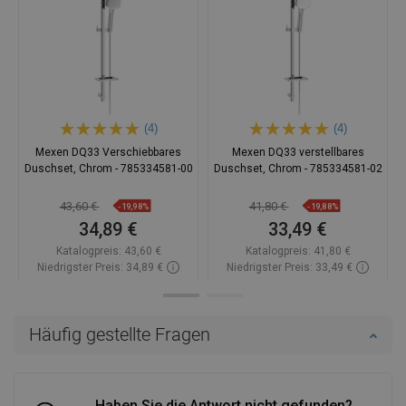
(4)
(4)
Mexen DQ33 Verschiebbares
Mexen DQ33 verstellbares
Duschset, Chrom - 785334581-00
Duschset, Chrom - 785334581-02
43,60 €
41,80 €
-19,98%
-19,88%
34,89 €
33,49 €
Katalogpreis:
43,60 €
Katalogpreis:
41,80 €
Niedrigster Preis: 34,89 €
Niedrigster Preis: 33,49 €
Verfügbarkeit:
Auf Lager
Verfügbarkeit:
Auf Lager
In den Warenkorb
In den Warenkorb
Häufig gestellte Fragen
Vergleichen
favorite_border
Favorit
Vergleichen
favorite_border
Favorit
Haben Sie die Antwort nicht gefunden?