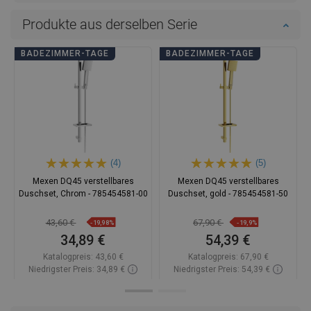
Produkte aus derselben Serie
BADEZIMMER-TAGE
BADEZIMMER-TAGE
(4)
(5)
Mexen DQ45 verstellbares
Mexen DQ45 verstellbares
Duschset, Chrom - 785454581-00
Duschset, gold - 785454581-50
43,60 €
67,90 €
-19,98%
-19,9%
34,89 €
54,39 €
Katalogpreis:
43,60 €
Katalogpreis:
67,90 €
Niedrigster Preis: 34,89 €
Niedrigster Preis: 54,39 €
Verfügbarkeit:
Auf Lager
Verfügbarkeit:
Auf Lager
In den Warenkorb
In den Warenkorb