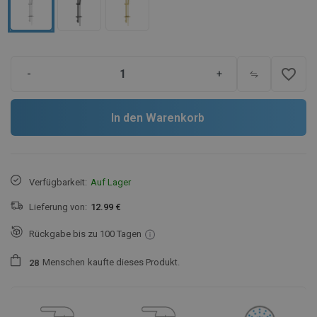
favorite_border
-
+
In den Warenkorb
Verfügbarkeit:
Auf Lager
Lieferung von:
12.99 €
Rückgabe bis zu 100 Tagen
Menschen
kaufte dieses Produkt.
2
8