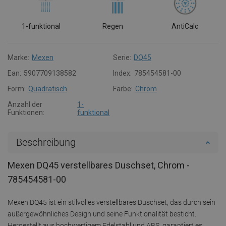
1-funktional
Regen
AntiCalc
Marke:
Mexen
Serie:
DQ45
Ean:
5907709138582
Index:
785454581-00
Form:
Quadratisch
Farbe:
Chrom
Anzahl der
1-
Funktionen:
funktional
Beschreibung
Mexen DQ45 verstellbares Duschset, Chrom -
785454581-00
Mexen DQ45 ist ein stilvolles verstellbares Duschset, das durch sein
außergewöhnliches Design und seine Funktionalität besticht.
Hergestellt aus hochwertigem Edelstahl und ABS, garantiert es