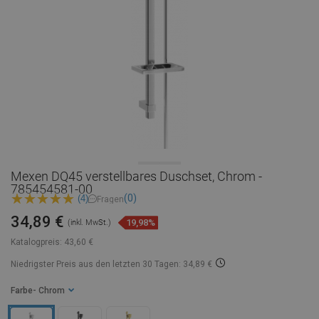
Mexen DQ45 verstellbares Duschset, Chrom -
785454581-00
(0)
(4)
Fragen
34,89 €
19,98%
(inkl. MwSt.)
Katalogpreis:
43,60 €
Niedrigster Preis aus den letzten 30 Tagen: 34,89 €
Farbe
- Chrom