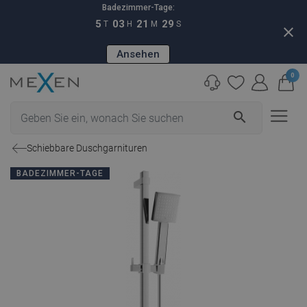
Badezimmer-Tage:
5
03
21
28
T
H
M
S
close
Ansehen
0
search
Schiebbare Duschgarnituren
BADEZIMMER-TAGE