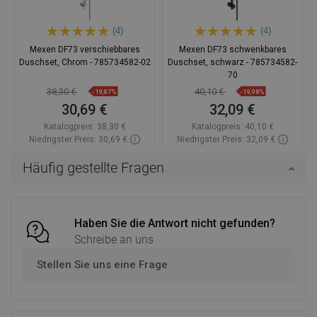
(4)
(4)
Mexen DF73 verschiebbares
Mexen DF73 schwenkbares
Duschset, Chrom - 785734582-02
Duschset, schwarz - 785734582-
70
38,30 €
40,10 €
-19,87%
-19,98%
30,69 €
32,09 €
Katalogpreis:
38,30 €
Katalogpreis:
40,10 €
Niedrigster Preis: 30,69 €
Niedrigster Preis: 32,09 €
Verfügbarkeit:
2026-11-06
Verfügbarkeit:
Auf Lager
Häufig gestellte Fragen
In den Warenkorb
In den Warenkorb
Vergleichen
favorite_border
Favorit
Vergleichen
favorite_border
Favorit
Haben Sie die Antwort nicht gefunden?
Schreibe an uns
Stellen Sie uns eine Frage