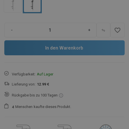
favorite_border
-
+
In den Warenkorb
Verfügbarkeit:
Auf Lager
Lieferung von:
12.99 €
Rückgabe bis zu 100 Tagen
Menschen
kaufte dieses Produkt.
4