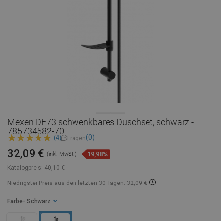
Mexen DF73 schwenkbares Duschset, schwarz -
785734582-70
(0)
(4)
Fragen
32,09 €
19,98%
(inkl. MwSt.)
Katalogpreis:
40,10 €
Niedrigster Preis aus den letzten 30 Tagen: 32,09 €
Farbe
- Schwarz