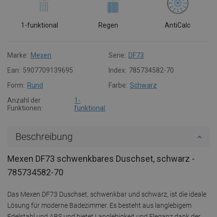
1-funktional
Regen
AntiCalc
Marke:
Mexen
Serie:
DF73
Ean:
5907709139695
Index:
785734582-70
Form:
Rund
Farbe:
Schwarz
Anzahl der
1-
Funktionen:
funktional
Beschreibung
Mexen DF73 schwenkbares Duschset, schwarz -
785734582-70
Das Mexen DF73 Duschset, schwenkbar und schwarz, ist die ideale
Lösung für moderne Badezimmer. Es besteht aus langlebigem
Edelstahl und ABS und bietet Langlebigkeit und Eleganz dank der