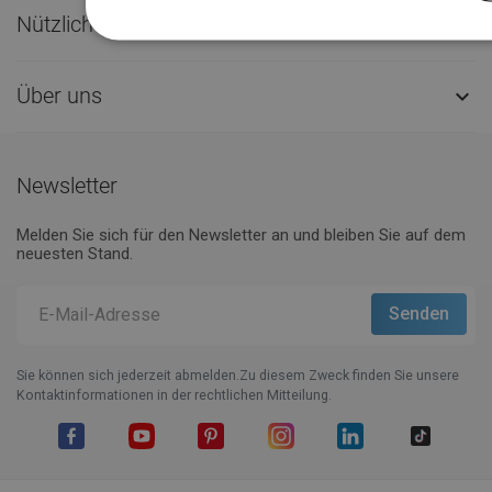
Nützliche Links

Über uns

Newsletter
Melden Sie sich für den Newsletter an und bleiben Sie auf dem
neuesten Stand.
Sie können sich jederzeit abmelden.Zu diesem Zweck finden Sie unsere
Kontaktinformationen in der rechtlichen Mitteilung.
Facebook
YouTube
Pinterest
Instagram
LinkedIn
TikTok