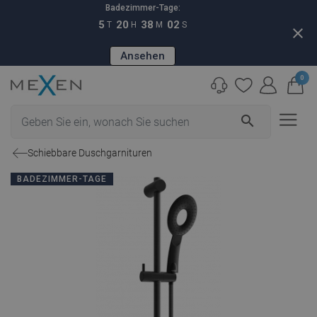
Badezimmer-Tage:
5
20
38
01
T
H
M
S
close
Ansehen
0
search
Schiebbare Duschgarnituren
BADEZIMMER-TAGE