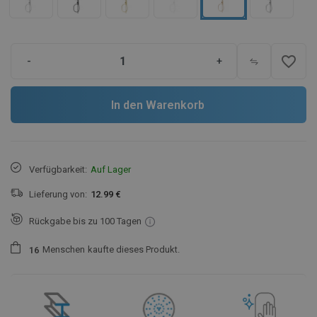
favorite_border
-
+
In den Warenkorb
Verfügbarkeit:
Auf Lager
Lieferung von:
12.99 €
Rückgabe bis zu 100 Tagen
Menschen
kaufte dieses Produkt.
1
6