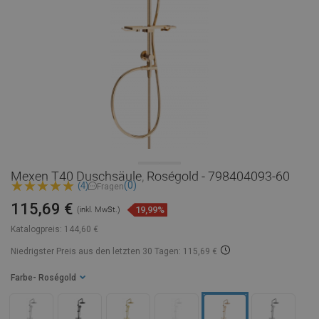
Mexen T40 Duschsäule, Roségold - 798404093-60
(0)
(4)
Fragen
115,69 €
19,99%
(inkl. MwSt.)
Katalogpreis:
144,60 €
Niedrigster Preis aus den letzten 30 Tagen: 115,69 €
Farbe
- Roségold