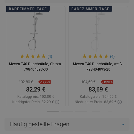
BADEZIMMER-TAGE
BADEZIMMER-TAGE
(4)
(4)
Mexen T40 Duschsäule, Chrom -
Mexen T40 Duschsäule, weiß -
798404093-00
798404093-20
102,80 €
104,60 €
-19,95%
-19,99%
82,29 €
83,69 €
Katalogpreis:
102,80 €
Katalogpreis:
104,60 €
Niedrigster Preis: 82,29 €
Niedrigster Preis: 83,69 €
Verfügbarkeit:
Auf Lager
Verfügbarkeit:
Auf Lager
In den Warenkorb
In den Warenkorb
Häufig gestellte Fragen
Vergleichen
favorite_border
Favorit
Vergleichen
favorite_border
Favorit