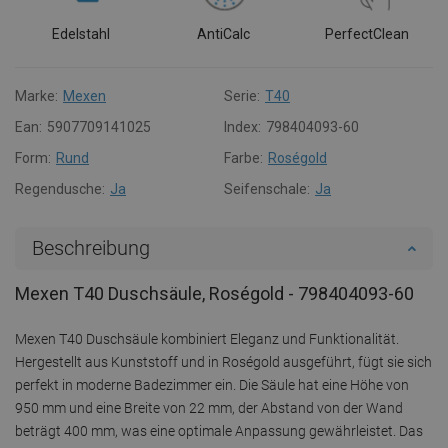
Edelstahl
AntiCalc
PerfectClean
Marke:
Mexen
Serie:
T40
Ean:
5907709141025
Index:
798404093-60
Form:
Rund
Farbe:
Roségold
Regendusche:
Ja
Seifenschale:
Ja
Beschreibung
Mexen T40 Duschsäule, Roségold - 798404093-60
Mexen T40 Duschsäule kombiniert Eleganz und Funktionalität.
Hergestellt aus Kunststoff und in Roségold ausgeführt, fügt sie sich
perfekt in moderne Badezimmer ein. Die Säule hat eine Höhe von
950 mm und eine Breite von 22 mm, der Abstand von der Wand
beträgt 400 mm, was eine optimale Anpassung gewährleistet. Das